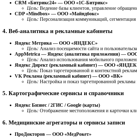
CRM «Битрикс24» — ООО «1С-Битрикс»
Цель:
Ведение базы клиентов, управление обращени
CDP «Mindbox» — ООО «Майндбокс»
Цель:
Персонализация коммуникаций, сегментация 
4. Веб-аналитика и рекламные кабинеты
Яндекс Метрика — ООО «ЯНДЕКС»
Цель:
Анализ посещаемости сайта и пользовательско
AppMetrica — Яндекс (аналитика приложения) — О
Цель:
Анализ использования мобильного приложени
Яндекс Директ (рекламный кабинет) — ООО «ЯНДЕ
Цель:
Показ таргетированной и контекстной реклам
VK Реклама (рекламный кабинет) — ООО «ВК»
Цель:
Настройка и показ таргетированной рекламы 
5. Картографические сервисы и справочники
Яндекс Бизнес / 2ГИС / Google (карты)
Цель:
Отображение местоположения и карточки клини
6. Медицинские агрегаторы и сервисы записи
ПроДокторов — ООО «МедРокет»