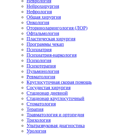
Неврология
Нейрохирургия
Нефрология
Общая хирургия
Онкология
Оториноларингология (ЛОР)
Офтальмология
Пластическая хирургия
Программы чекап
Психиатрия
Психиатрия-наркология
Психология
Психотерапия
Пульмонология
Ревматология
Круглосуточная скорая помощь
Сосудистая хирургия
Стационар дневной
Стационар круглосуточный
Стоматология
Терапия
Травматология и ортопедия
Трихология
Ультразвуковая диагностика
Урология