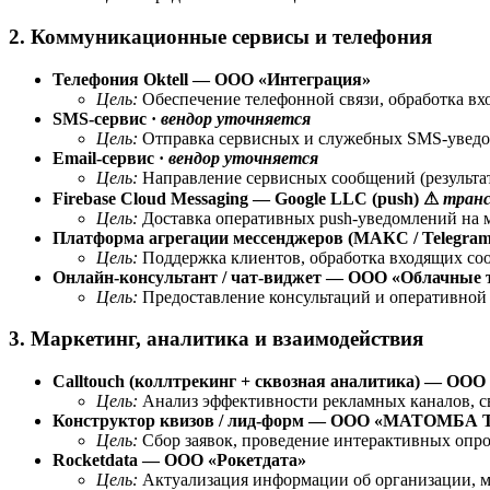
2. Коммуникационные сервисы и телефония
Телефония Oktell — ООО «Интеграция»
Цель:
Обеспечение телефонной связи, обработка вх
SMS-сервис ·
вендор уточняется
Цель:
Отправка сервисных и служебных SMS-уведом
Email-сервис ·
вендор уточняется
Цель:
Направление сервисных сообщений (результат
Firebase Cloud Messaging — Google LLC (push) ⚠
транс
Цель:
Доставка оперативных push-уведомлений на м
Платформа агрегации мессенджеров (МАКС / Telegram 
Цель:
Поддержка клиентов, обработка входящих соо
Онлайн-консультант / чат-виджет — ООО «Облачные 
Цель:
Предоставление консультаций и оперативной п
3. Маркетинг, аналитика и взаимодействия
Calltouch (коллтрекинг + сквозная аналитика) — ОО
Цель:
Анализ эффективности рекламных каналов, св
Конструктор квизов / лид-форм — ООО «МАТОМБ
Цель:
Сбор заявок, проведение интерактивных опро
Rocketdata — ООО «Рокетдата»
Цель:
Актуализация информации об организации, мо