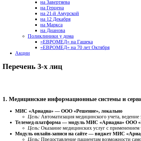
на Завертяева
на Герцена
на 21-й Амурской
на 12 Декабря
на Маркса
на Дианова
Поликлиники у дома
«ЕВРОМЕД» на Гашека
«ЕВРОМЕД» на 70 лет Октября
Акции
Перечень 3-х лиц
1. Медицинские информационные системы и серв
МИС «Ариадна» — ООО «Решение», локально
Цель:
Автоматизация медицинского учета, ведение 
Телемед-платформа — модуль МИС «Ариадна» ООО 
Цель:
Оказание медицинских услуг с применением 
Модуль онлайн-записи на сайте — виджет МИС «Ари
Цель:
Предоставление пациентам возможности самос