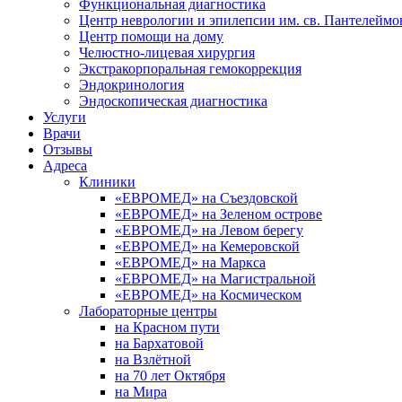
Функциональная диагностика
Центр неврологии и эпилепсии им. св. Пантелеймо
Центр помощи на дому
Челюстно-лицевая хирургия
Экстракорпоральная гемокоррекция
Эндокринология
Эндоскопическая диагностика
Услуги
Врачи
Отзывы
Адреса
Клиники
«ЕВРОМЕД» на Съездовской
«ЕВРОМЕД» на Зеленом острове
«ЕВРОМЕД» на Левом берегу
«ЕВРОМЕД» на Кемеровской
«ЕВРОМЕД» на Маркса
«ЕВРОМЕД» на Магистральной
«ЕВРОМЕД» на Космическом
Лабораторные центры
на Красном пути
на Бархатовой
на Взлётной
на 70 лет Октября
на Мира