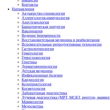
Вакансии
Контакты
Направления
Акушерство-гинекология
Аллергология-иммунология
Анестезиология
Бариатрическая хирургия
Вакцинация
Ведение беременности
Восстановительная медицина и реабилитация
Вспомогательные репродуктивные технологии
Гастроэнтерология
Гематология
Гемостазиология
Генетика
Дерматовенерология
Детская медицина
Инфекционные болезни
Кардиология
Колопроктология
Косметология
Лабораторная диагностика
Лучевая диагностика (МРТ, МСКТ, рентген, маммо
Маммология
Медосмотры