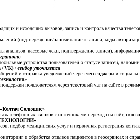
одящих и исходящих вызовов, запись и контроль качества телеф
лений (подтверждение/напоминание о записи, коды авторизаци
ы анализов, кассовые чеки, подтверждение записи), информацио
гранично
обильные устройства пользователей о статусе записей, напомин
/ VK) ·
вендор уточняется
бщений и отправка уведомлений через мессенджеры и социальн
технологии»
оддержки пользователям через текстовый чат на сайте в режим
О «Колтач Солюшнс»
язь телефонных звонков с источниками перехода на сайт, сквоз
А ТЕХНОЛОГИИ»
сов, подбор медицинских услуг и первичная регистрация конт
ниторинг и обработка отзывов пациентов в геосервисах и спра