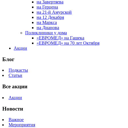
на Завертяева
на Герцена
на 21-й Амурской
на 12 Декабря
на Маркса
на Дианова
Поликлиники у дома
«ЕВРОМЕД» на Гашека
«ЕВРОМЕД» на 70 лет Октября
Акции
Блог
Подкасты
Статьи
Все акции
Акции
Новости
Важное
Мероприятия