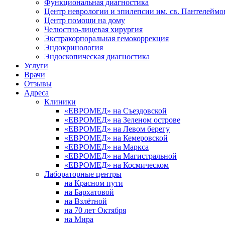
Функциональная диагностика
Центр неврологии и эпилепсии им. св. Пантелеймо
Центр помощи на дому
Челюстно-лицевая хирургия
Экстракорпоральная гемокоррекция
Эндокринология
Эндоскопическая диагностика
Услуги
Врачи
Отзывы
Адреса
Клиники
«ЕВРОМЕД» на Съездовской
«ЕВРОМЕД» на Зеленом острове
«ЕВРОМЕД» на Левом берегу
«ЕВРОМЕД» на Кемеровской
«ЕВРОМЕД» на Маркса
«ЕВРОМЕД» на Магистральной
«ЕВРОМЕД» на Космическом
Лабораторные центры
на Красном пути
на Бархатовой
на Взлётной
на 70 лет Октября
на Мира