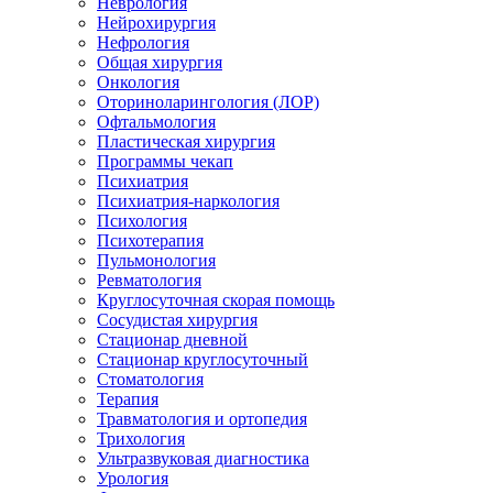
Неврология
Нейрохирургия
Нефрология
Общая хирургия
Онкология
Оториноларингология (ЛОР)
Офтальмология
Пластическая хирургия
Программы чекап
Психиатрия
Психиатрия-наркология
Психология
Психотерапия
Пульмонология
Ревматология
Круглосуточная скорая помощь
Сосудистая хирургия
Стационар дневной
Стационар круглосуточный
Стоматология
Терапия
Травматология и ортопедия
Трихология
Ультразвуковая диагностика
Урология