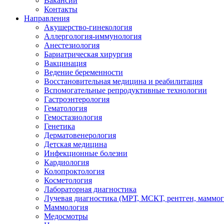
Вакансии
Контакты
Направления
Акушерство-гинекология
Аллергология-иммунология
Анестезиология
Бариатрическая хирургия
Вакцинация
Ведение беременности
Восстановительная медицина и реабилитация
Вспомогательные репродуктивные технологии
Гастроэнтерология
Гематология
Гемостазиология
Генетика
Дерматовенерология
Детская медицина
Инфекционные болезни
Кардиология
Колопроктология
Косметология
Лабораторная диагностика
Лучевая диагностика (МРТ, МСКТ, рентген, маммо
Маммология
Медосмотры