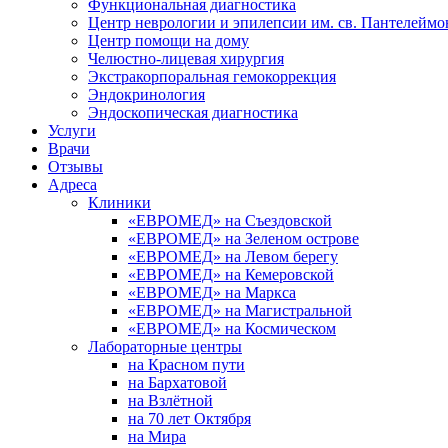
Функциональная диагностика
Центр неврологии и эпилепсии им. св. Пантелеймо
Центр помощи на дому
Челюстно-лицевая хирургия
Экстракорпоральная гемокоррекция
Эндокринология
Эндоскопическая диагностика
Услуги
Врачи
Отзывы
Адреса
Клиники
«ЕВРОМЕД» на Съездовской
«ЕВРОМЕД» на Зеленом острове
«ЕВРОМЕД» на Левом берегу
«ЕВРОМЕД» на Кемеровской
«ЕВРОМЕД» на Маркса
«ЕВРОМЕД» на Магистральной
«ЕВРОМЕД» на Космическом
Лабораторные центры
на Красном пути
на Бархатовой
на Взлётной
на 70 лет Октября
на Мира