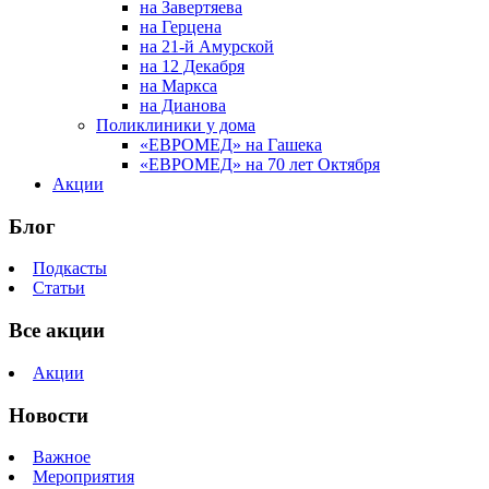
на Завертяева
на Герцена
на 21-й Амурской
на 12 Декабря
на Маркса
на Дианова
Поликлиники у дома
«ЕВРОМЕД» на Гашека
«ЕВРОМЕД» на 70 лет Октября
Акции
Блог
Подкасты
Статьи
Все акции
Акции
Новости
Важное
Мероприятия