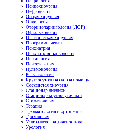
Неврология
Нейрохирургия
Нефрология
Общая хирургия
Онкология
Оториноларингология (ЛОР)
Офтальмология
Пластическая хирургия
Программы чекап
Психиатрия
Психиатрия-наркология
Психология
Психотерапия
Пульмонология
Ревматология
Круглосуточная скорая помощь
Сосудистая хирургия
Стационар дневной
Стационар круглосуточный
Стоматология
Терапия
Травматология и ортопедия
Трихология
Ультразвуковая диагностика
Урология