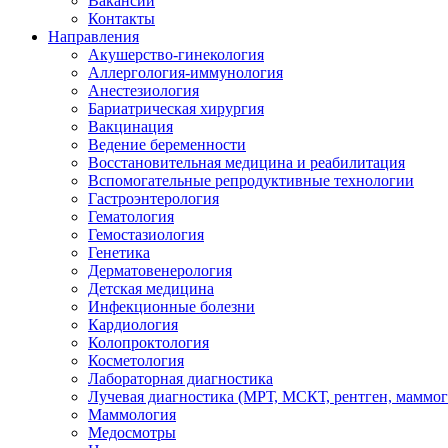
Вакансии
Контакты
Направления
Акушерство-гинекология
Аллергология-иммунология
Анестезиология
Бариатрическая хирургия
Вакцинация
Ведение беременности
Восстановительная медицина и реабилитация
Вспомогательные репродуктивные технологии
Гастроэнтерология
Гематология
Гемостазиология
Генетика
Дерматовенерология
Детская медицина
Инфекционные болезни
Кардиология
Колопроктология
Косметология
Лабораторная диагностика
Лучевая диагностика (МРТ, МСКТ, рентген, маммо
Маммология
Медосмотры