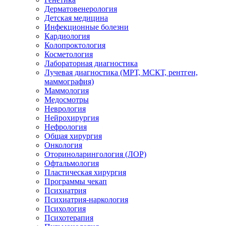
Дерматовенерология
Детская медицина
Инфекционные болезни
Кардиология
Колопроктология
Косметология
Лабораторная диагностика
Лучевая диагностика (МРТ, МСКТ, рентген,
маммография)
Маммология
Медосмотры
Неврология
Нейрохирургия
Нефрология
Общая хирургия
Онкология
Оториноларингология (ЛОР)
Офтальмология
Пластическая хирургия
Программы чекап
Психиатрия
Психиатрия-наркология
Психология
Психотерапия