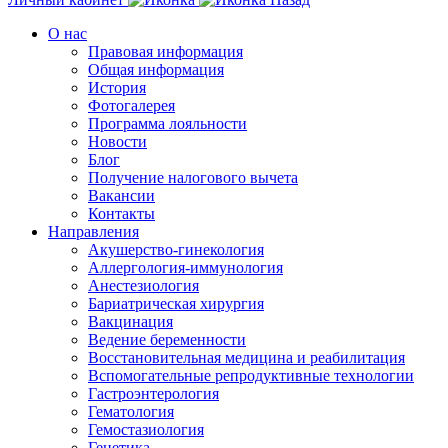
О нас
Правовая информация
Общая информация
История
Фотогалерея
Программа лояльности
Новости
Блог
Получение налогового вычета
Вакансии
Контакты
Направления
Акушерство-гинекология
Аллергология-иммунология
Анестезиология
Бариатрическая хирургия
Вакцинация
Ведение беременности
Восстановительная медицина и реабилитация
Вспомогательные репродуктивные технологии
Гастроэнтерология
Гематология
Гемостазиология
Генетика