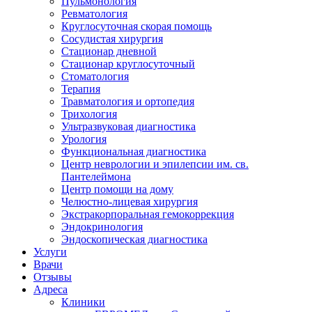
Пульмонология
Ревматология
Круглосуточная скорая помощь
Сосудистая хирургия
Стационар дневной
Стационар круглосуточный
Стоматология
Терапия
Травматология и ортопедия
Трихология
Ультразвуковая диагностика
Урология
Функциональная диагностика
Центр неврологии и эпилепсии им. св.
Пантелеймона
Центр помощи на дому
Челюстно-лицевая хирургия
Экстракорпоральная гемокоррекция
Эндокринология
Эндоскопическая диагностика
Услуги
Врачи
Отзывы
Адреса
Клиники