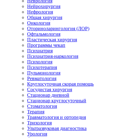
Неврология
Нейрохирургия
Нефрология
Общая хирургия
Онкология
Оториноларингология (ЛОР)
Офтальмология
Пластическая хирургия
Программы чекап
Психиатрия
Психиатрия-наркология
Психология
Психотерапия
Пульмонология
Ревматология
Круглосуточная скорая помощь
Сосудистая хирургия
Стационар дневной
Стационар круглосуточный
Стоматология
Терапия
Травматология и ортопедия
Трихология
Ультразвуковая диагностика
Урология