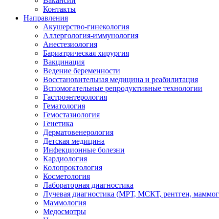
Вакансии
Контакты
Направления
Акушерство-гинекология
Аллергология-иммунология
Анестезиология
Бариатрическая хирургия
Вакцинация
Ведение беременности
Восстановительная медицина и реабилитация
Вспомогательные репродуктивные технологии
Гастроэнтерология
Гематология
Гемостазиология
Генетика
Дерматовенерология
Детская медицина
Инфекционные болезни
Кардиология
Колопроктология
Косметология
Лабораторная диагностика
Лучевая диагностика (МРТ, МСКТ, рентген, маммо
Маммология
Медосмотры