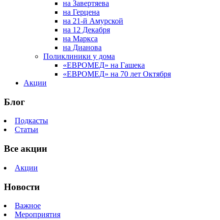
на Завертяева
на Герцена
на 21-й Амурской
на 12 Декабря
на Маркса
на Дианова
Поликлиники у дома
«ЕВРОМЕД» на Гашека
«ЕВРОМЕД» на 70 лет Октября
Акции
Блог
Подкасты
Статьи
Все акции
Акции
Новости
Важное
Мероприятия