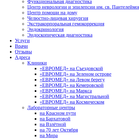
Функциональная диагностика
Центр неврологии и эпилепсии им. св. Пантелеймо
Центр помощи на дому
Челюстно-лицевая хирургия
Экстракорпоральная гемокоррекция
Эндокринология
Эндоскопическая диагностика
Услуги
Врачи
Отзывы
Адреса
Клиники
«ЕВРОМЕД» на Съездовской
«ЕВРОМЕД» на Зеленом острове
«ЕВРОМЕД» на Левом берегу
«ЕВРОМЕД» на Кемеровской
«ЕВРОМЕД» на Маркса
«ЕВРОМЕД» на Магистральной
«ЕВРОМЕД» на Космическом
Лабораторные центры
на Красном пути
на Бархатовой
на Взлётной
на 70 лет Октября
на Мира