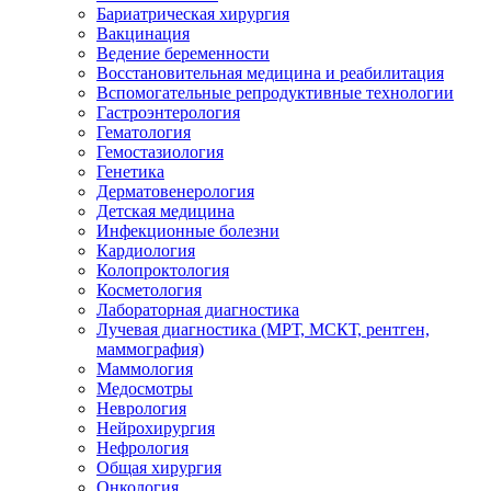
Бариатрическая хирургия
Вакцинация
Ведение беременности
Восстановительная медицина и реабилитация
Вспомогательные репродуктивные технологии
Гастроэнтерология
Гематология
Гемостазиология
Генетика
Дерматовенерология
Детская медицина
Инфекционные болезни
Кардиология
Колопроктология
Косметология
Лабораторная диагностика
Лучевая диагностика (МРТ, МСКТ, рентген,
маммография)
Маммология
Медосмотры
Неврология
Нейрохирургия
Нефрология
Общая хирургия
Онкология