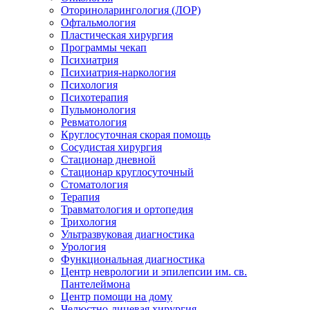
Оториноларингология (ЛОР)
Офтальмология
Пластическая хирургия
Программы чекап
Психиатрия
Психиатрия-наркология
Психология
Психотерапия
Пульмонология
Ревматология
Круглосуточная скорая помощь
Сосудистая хирургия
Стационар дневной
Стационар круглосуточный
Стоматология
Терапия
Травматология и ортопедия
Трихология
Ультразвуковая диагностика
Урология
Функциональная диагностика
Центр неврологии и эпилепсии им. св.
Пантелеймона
Центр помощи на дому
Челюстно-лицевая хирургия