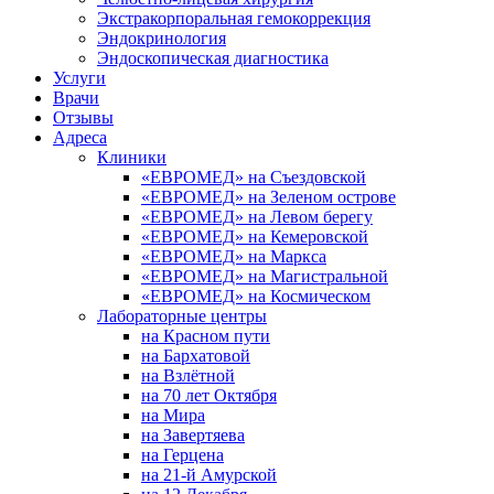
Экстракорпоральная гемокоррекция
Эндокринология
Эндоскопическая диагностика
Услуги
Врачи
Отзывы
Адреса
Клиники
«ЕВРОМЕД» на Съездовской
«ЕВРОМЕД» на Зеленом острове
«ЕВРОМЕД» на Левом берегу
«ЕВРОМЕД» на Кемеровской
«ЕВРОМЕД» на Маркса
«ЕВРОМЕД» на Магистральной
«ЕВРОМЕД» на Космическом
Лабораторные центры
на Красном пути
на Бархатовой
на Взлётной
на 70 лет Октября
на Мира
на Завертяева
на Герцена
на 21-й Амурской