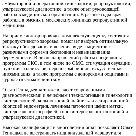
амбулаторной и оперативной гинекологии, репродуктологии,
ультразвуковой диагностике, а также опыт руководящей
работы в медицинской организации. В разные годы врач
работала в омских и московских клиниках репродуктивной
медицины.
На приеме доктор проводит комплексную оценку состояния
репродуктивного здоровья, помогает выбрать оптимальную
тактику обследования и лечения, ведет пациентов с
различными формами бесплодия и невынашивания
беременности. В числе направлений работы специалиста —
программы ЭКО, в том числе по ОМС, стимуляция овуляции,
пункция фолликулов, перенос эмбрионов, искусственная
инсеминация, а также программы с донорскими ооцитами и
суррогатным материнством.
Ольга Геннадьевна также владеет современными
диагностическими и лечебными технологиями в гинекологии:
гистероскопией, кольпоскопией, пайпель- и аспирационной
биопсией эндометрия, лечением патологии шейки матки,
гистеросальпингографией, соногистеросальпингоскопией и
ультразвуковой диагностикой.
Высокая квалификация и многолетний опыт позволяют Ольге
Геннадьевне выстраивать индивидуальный маршрут для