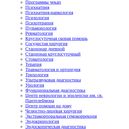
Программы чекап
Психиатрия
Психиатрия-наркология
Психология
Психотерапия
Пульмонология
Ревматология
Круглосуточная скорая помощь
Сосудистая хирургия
Стационар дневной
Стационар круглосуточный
Стоматология
Терапия
Травматология и ортопедия
Трихология
Ультразвуковая диагностика
Урология
Функциональная диагностика
Центр неврологии и эпилепсии им. св.
Пантелеймона
Центр помощи на дому
Челюстно-лицевая хирургия
Экстракорпоральная гемокоррекция
Эндокринология
Эндоскопическая диагностика