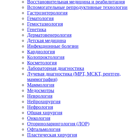
Восстановительная медицина и реабилитация
Вспомогательные репродуктивные технологии
Гастроэнтерология
Гематология
Гемостазиология
Генетика
Дерматовенерология
Детская медицина
Инфекционные болезни
Кардиология
Колопроктология
Косметология
Лабораторная диагностика
Лучевая диагностика (МРТ, МСКТ, рентген,
маммография)
Маммология
Медосмотры
Неврология
Нейрохирургия
Нефрология
Общая хирургия
Онкология
Оториноларингология (ЛОР)
Офтальмология
Пластическая хирургия