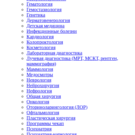
Гематология
Гемостазиология
Генетика
Дерматовенерология
Детская медицина
Инфекционные болезни
Кардиология
Колопроктология
Косметология
Лабораторная диагностика
Лучевая диагностика (МРТ, МСКТ, рентген,
маммография)
Маммология
Медосмотры
Неврология
Нейрохирургия
Нефрология
Общая хирургия
Онкология
Оториноларингология (ЛОР)
Офтальмология
Пластическая хирургия
Программы чекап
Психиатрия
Психиатрия-наркология