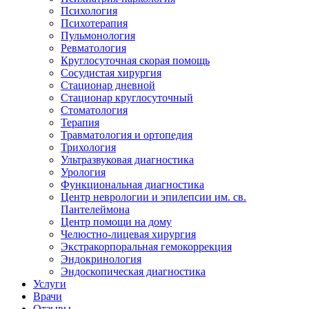
Психология
Психотерапия
Пульмонология
Ревматология
Круглосуточная скорая помощь
Сосудистая хирургия
Стационар дневной
Стационар круглосуточный
Стоматология
Терапия
Травматология и ортопедия
Трихология
Ультразвуковая диагностика
Урология
Функциональная диагностика
Центр неврологии и эпилепсии им. св.
Пантелеймона
Центр помощи на дому
Челюстно-лицевая хирургия
Экстракорпоральная гемокоррекция
Эндокринология
Эндоскопическая диагностика
Услуги
Врачи
Отзывы