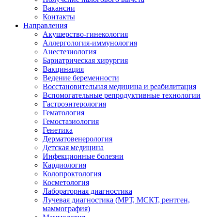
Вакансии
Контакты
Направления
Акушерство-гинекология
Аллергология-иммунология
Анестезиология
Бариатрическая хирургия
Вакцинация
Ведение беременности
Восстановительная медицина и реабилитация
Вспомогательные репродуктивные технологии
Гастроэнтерология
Гематология
Гемостазиология
Генетика
Дерматовенерология
Детская медицина
Инфекционные болезни
Кардиология
Колопроктология
Косметология
Лабораторная диагностика
Лучевая диагностика (МРТ, МСКТ, рентген,
маммография)