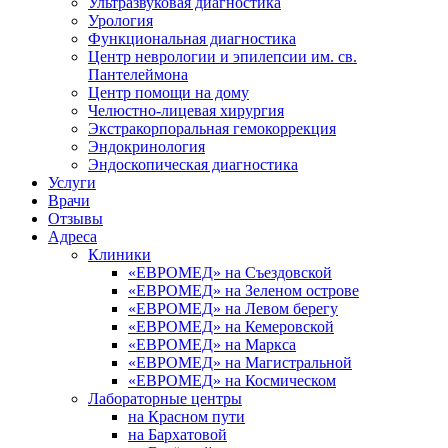
Ультразвуковая диагностика
Урология
Функциональная диагностика
Центр неврологии и эпилепсии им. св.
Пантелеймона
Центр помощи на дому
Челюстно-лицевая хирургия
Экстракорпоральная гемокоррекция
Эндокринология
Эндоскопическая диагностика
Услуги
Врачи
Отзывы
Адреса
Клиники
«ЕВРОМЕД» на Съездовской
«ЕВРОМЕД» на Зеленом острове
«ЕВРОМЕД» на Левом берегу
«ЕВРОМЕД» на Кемеровской
«ЕВРОМЕД» на Маркса
«ЕВРОМЕД» на Магистральной
«ЕВРОМЕД» на Космическом
Лабораторные центры
на Красном пути
на Бархатовой