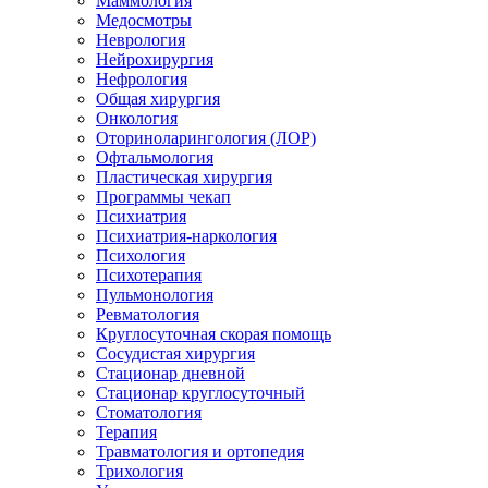
Маммология
Медосмотры
Неврология
Нейрохирургия
Нефрология
Общая хирургия
Онкология
Оториноларингология (ЛОР)
Офтальмология
Пластическая хирургия
Программы чекап
Психиатрия
Психиатрия-наркология
Психология
Психотерапия
Пульмонология
Ревматология
Круглосуточная скорая помощь
Сосудистая хирургия
Стационар дневной
Стационар круглосуточный
Стоматология
Терапия
Травматология и ортопедия
Трихология