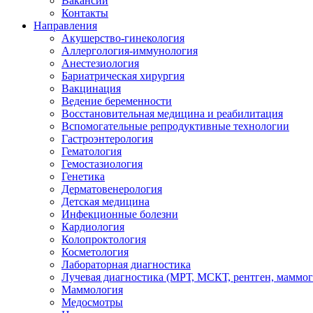
Вакансии
Контакты
Направления
Акушерство-гинекология
Аллергология-иммунология
Анестезиология
Бариатрическая хирургия
Вакцинация
Ведение беременности
Восстановительная медицина и реабилитация
Вспомогательные репродуктивные технологии
Гастроэнтерология
Гематология
Гемостазиология
Генетика
Дерматовенерология
Детская медицина
Инфекционные болезни
Кардиология
Колопроктология
Косметология
Лабораторная диагностика
Лучевая диагностика (МРТ, МСКТ, рентген, маммо
Маммология
Медосмотры