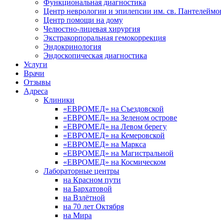
Функциональная диагностика
Центр неврологии и эпилепсии им. св. Пантелеймо
Центр помощи на дому
Челюстно-лицевая хирургия
Экстракорпоральная гемокоррекция
Эндокринология
Эндоскопическая диагностика
Услуги
Врачи
Отзывы
Адреса
Клиники
«ЕВРОМЕД» на Съездовской
«ЕВРОМЕД» на Зеленом острове
«ЕВРОМЕД» на Левом берегу
«ЕВРОМЕД» на Кемеровской
«ЕВРОМЕД» на Маркса
«ЕВРОМЕД» на Магистральной
«ЕВРОМЕД» на Космическом
Лабораторные центры
на Красном пути
на Бархатовой
на Взлётной
на 70 лет Октября
на Мира