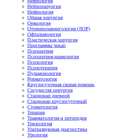
Неврология
Нейрохирургия
Нефрология
Общая хирургия
Онкология
Оториноларингология (ЛОР)
Офтальмология
Пластическая хирургия
Программы чекап
Психиатрия
Психиатрия-наркология
Психология
Психотерапия
Пульмонология
Ревматология
Круглосуточная скорая помощь
Сосудистая хирургия
Стационар дневной
Стационар круглосуточный
Стоматология
Терапия
Травматология и ортопедия
Трихология
Ультразвуковая диагностика
Урология