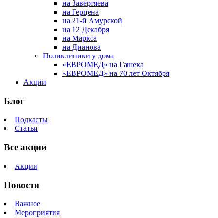
на Завертяева
на Герцена
на 21-й Амурской
на 12 Декабря
на Маркса
на Дианова
Поликлиники у дома
«ЕВРОМЕД» на Гашека
«ЕВРОМЕД» на 70 лет Октября
Акции
Блог
Подкасты
Статьи
Все акции
Акции
Новости
Важное
Мероприятия