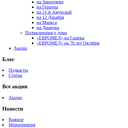
на Завертяева
на Герцена
на 21-й Амурской
на 12 Декабря
на Маркса
на Дианова
Поликлиники у дома
«ЕВРОМЕД» на Гашека
«ЕВРОМЕД» на 70 лет Октября
Акции
Блог
Подкасты
Статьи
Все акции
Акции
Новости
Важное
Мероприятия