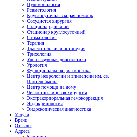
Пульмонология
Ревматология
Круглосуточная скорая помощь
Сосудистая хирургия
Стационар дневной
Стационар круглосуточный
Стоматология
Терапия
Травматология и ортопедия
Трихология
Ультразвуковая диагностика
Урология
Функциональная диагностика
Центр неврологии и эпилепсии им. св.
Пантелеймона
Центр помощи на дому
Челюстно-лицевая хирургия
Экстракорпоральная гемокоррекция
Эндокринология
Эндоскопическая диагностика
Услуги
Врачи
Отзывы
Адреса
Клиники