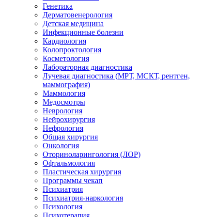
Генетика
Дерматовенерология
Детская медицина
Инфекционные болезни
Кардиология
Колопроктология
Косметология
Лабораторная диагностика
Лучевая диагностика (МРТ, МСКТ, рентген,
маммография)
Маммология
Медосмотры
Неврология
Нейрохирургия
Нефрология
Общая хирургия
Онкология
Оториноларингология (ЛОР)
Офтальмология
Пластическая хирургия
Программы чекап
Психиатрия
Психиатрия-наркология
Психология
Психотерапия