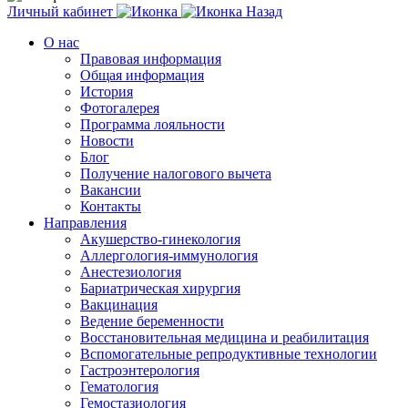
Личный кабинет
Назад
О нас
Правовая информация
Общая информация
История
Фотогалерея
Программа лояльности
Новости
Блог
Получение налогового вычета
Вакансии
Контакты
Направления
Акушерство-гинекология
Аллергология-иммунология
Анестезиология
Бариатрическая хирургия
Вакцинация
Ведение беременности
Восстановительная медицина и реабилитация
Вспомогательные репродуктивные технологии
Гастроэнтерология
Гематология
Гемостазиология