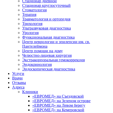
Стационар дневной
Стационар круглосуточный
Стоматология
Терапия
Травматология и ортопедия
Трихология
Ультразвуковая диагностика
Урология
Функциональная диагностика
Центр неврологии и эпилепсии им. св.
Пантелеймона
Центр помощи на дому
Челюстно-лицевая хирургия
Экстракорпоральная гемокоррекция
Эндокринология
Эндоскопическая диагностика
Услуги
Врачи
Отзывы
Адреса
Клиники
«ЕВРОМЕД» на Съездовской
«ЕВРОМЕД» на Зеленом острове
«ЕВРОМЕД» на Левом берегу
«ЕВРОМЕД» на Кемеровской