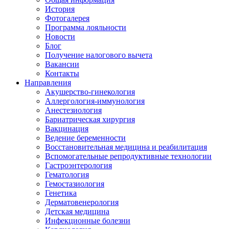
История
Фотогалерея
Программа лояльности
Новости
Блог
Получение налогового вычета
Вакансии
Контакты
Направления
Акушерство-гинекология
Аллергология-иммунология
Анестезиология
Бариатрическая хирургия
Вакцинация
Ведение беременности
Восстановительная медицина и реабилитация
Вспомогательные репродуктивные технологии
Гастроэнтерология
Гематология
Гемостазиология
Генетика
Дерматовенерология
Детская медицина
Инфекционные болезни