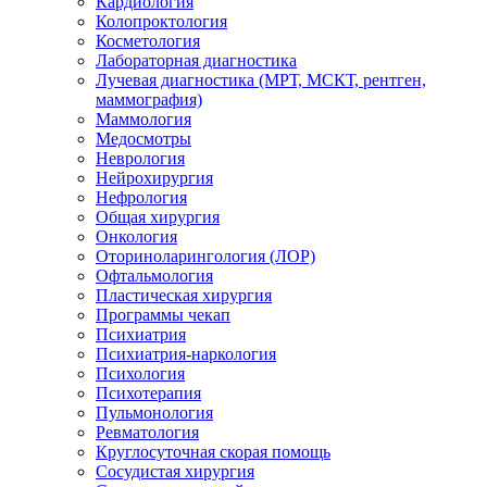
Кардиология
Колопроктология
Косметология
Лабораторная диагностика
Лучевая диагностика (МРТ, МСКТ, рентген,
маммография)
Маммология
Медосмотры
Неврология
Нейрохирургия
Нефрология
Общая хирургия
Онкология
Оториноларингология (ЛОР)
Офтальмология
Пластическая хирургия
Программы чекап
Психиатрия
Психиатрия-наркология
Психология
Психотерапия
Пульмонология
Ревматология
Круглосуточная скорая помощь
Сосудистая хирургия