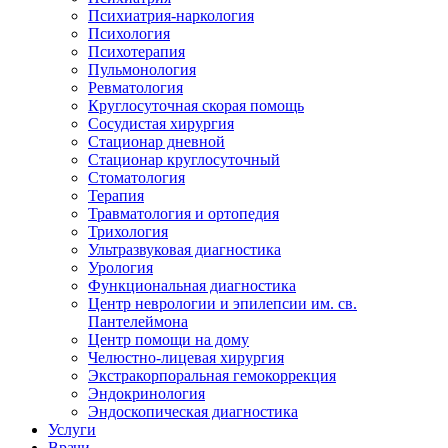
Психиатрия-наркология
Психология
Психотерапия
Пульмонология
Ревматология
Круглосуточная скорая помощь
Сосудистая хирургия
Стационар дневной
Стационар круглосуточный
Стоматология
Терапия
Травматология и ортопедия
Трихология
Ультразвуковая диагностика
Урология
Функциональная диагностика
Центр неврологии и эпилепсии им. св.
Пантелеймона
Центр помощи на дому
Челюстно-лицевая хирургия
Экстракорпоральная гемокоррекция
Эндокринология
Эндоскопическая диагностика
Услуги
Врачи