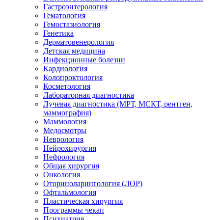
Гастроэнтерология
Гематология
Гемостазиология
Генетика
Дерматовенерология
Детская медицина
Инфекционные болезни
Кардиология
Колопроктология
Косметология
Лабораторная диагностика
Лучевая диагностика (МРТ, МСКТ, рентген,
маммография)
Маммология
Медосмотры
Неврология
Нейрохирургия
Нефрология
Общая хирургия
Онкология
Оториноларингология (ЛОР)
Офтальмология
Пластическая хирургия
Программы чекап
Психиатрия