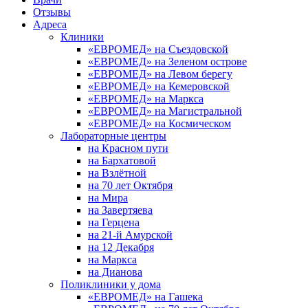
Отзывы
Адреса
Клиники
«ЕВРОМЕД» на Съездовской
«ЕВРОМЕД» на Зеленом острове
«ЕВРОМЕД» на Левом берегу
«ЕВРОМЕД» на Кемеровской
«ЕВРОМЕД» на Маркса
«ЕВРОМЕД» на Магистральной
«ЕВРОМЕД» на Космическом
Лабораторные центры
на Красном пути
на Бархатовой
на Взлётной
на 70 лет Октября
на Мира
на Завертяева
на Герцена
на 21-й Амурской
на 12 Декабря
на Маркса
на Дианова
Поликлиники у дома
«ЕВРОМЕД» на Гашека