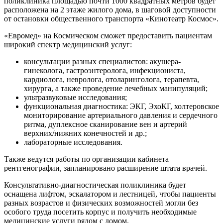
поликлиника площадью почти 1000 квадратных метров будет
расположена на 2 этаже жилого дома, в шаговой доступности
от остановки общественного транспорта «Кинотеатр Космос».
«Евромед» на Космическом сможет предоставить пациентам
широкий спектр медицинский услуг:
консультации разных специалистов: акушера-
гинеколога, гастроэнтеролога, инфекциониста,
кардиолога, невролога, отоларинголога, терапевта,
хирурга, а также проведение лечебных манипуляций;
ультразвуковые исследования;
функциональная диагностика: ЭКГ, ЭхоКГ, холтеровское
мониторирование артериального давления и сердечного
ритма, дуплексное сканирование вен и артерий
верхних/нижних конечностей и др.;
лабораторные исследования.
Также ведутся работы по организации кабинета
рентгенографии, запланировано расширение штата врачей.
Консультативно-диагностическая поликлиника будет
оснащена лифтом, эскалатором и лестницей, чтобы пациенты
разных возрастов и физических возможностей могли без
особого труда посетить корпус и получить необходимые
медицинские услуги рядом с домом.