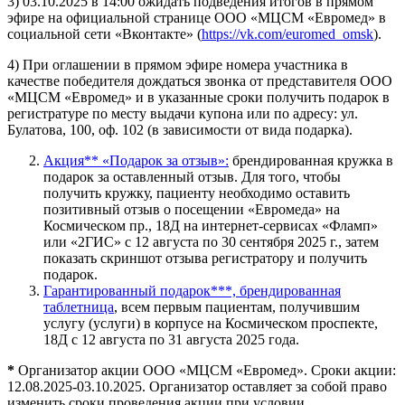
3) 03.10.2025 в 14:00 ожидать подведения итогов в прямом
эфире на официальной странице ООО «МЦСМ «Евромед» в
социальной сети «Вконтакте» (
https://vk.com/euromed_omsk
).
4) При оглашении в прямом эфире номера участника в
качестве победителя дождаться звонка от представителя ООО
«МЦСМ «Евромед» и в указанные сроки получить подарок в
регистратуре по месту выдачи купона или по адресу: ул.
Булатова, 100, оф. 102 (в зависимости от вида подарка).
Акция** «Подарок за отзыв»:
брендированная кружка в
подарок за оставленный отзыв. Для того, чтобы
получить кружку, пациенту необходимо оставить
позитивный отзыв о посещении «Евромеда» на
Космическом пр., 18Д на интернет-сервисах «Фламп»
или «2ГИС» с 12 августа по 30 сентября 2025 г., затем
показать скриншот отзыва регистратору и получить
подарок.
Гарантированный подарок***, брендированная
таблетница
, всем первым пациентам, получившим
услугу (услуги) в корпусе на Космическом проспекте,
18Д с 12 августа по 31 августа 2025 года.
*
Организатор акции ООО «МЦСМ «Евромед». Сроки акции:
12.08.2025-03.10.2025. Организатор оставляет за собой право
изменить сроки проведения акции при условии