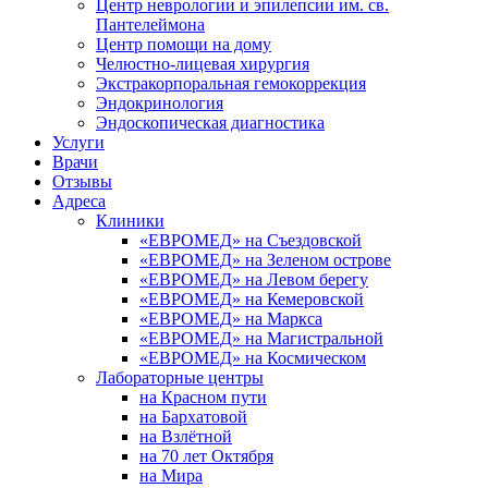
Центр неврологии и эпилепсии им. св.
Пантелеймона
Центр помощи на дому
Челюстно-лицевая хирургия
Экстракорпоральная гемокоррекция
Эндокринология
Эндоскопическая диагностика
Услуги
Врачи
Отзывы
Адреса
Клиники
«ЕВРОМЕД» на Съездовской
«ЕВРОМЕД» на Зеленом острове
«ЕВРОМЕД» на Левом берегу
«ЕВРОМЕД» на Кемеровской
«ЕВРОМЕД» на Маркса
«ЕВРОМЕД» на Магистральной
«ЕВРОМЕД» на Космическом
Лабораторные центры
на Красном пути
на Бархатовой
на Взлётной
на 70 лет Октября
на Мира