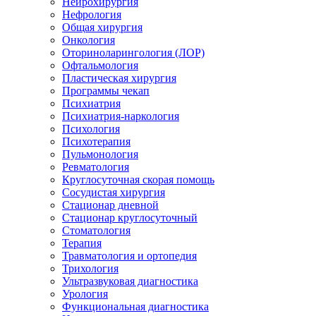
Нейрохирургия
Нефрология
Общая хирургия
Онкология
Оториноларингология (ЛОР)
Офтальмология
Пластическая хирургия
Программы чекап
Психиатрия
Психиатрия-наркология
Психология
Психотерапия
Пульмонология
Ревматология
Круглосуточная скорая помощь
Сосудистая хирургия
Стационар дневной
Стационар круглосуточный
Стоматология
Терапия
Травматология и ортопедия
Трихология
Ультразвуковая диагностика
Урология
Функциональная диагностика