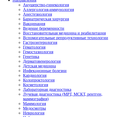
Направления
Акушерство-гинекология
Аллергология-иммунология
Анестезиология
Бариатрическая хирургия
Вакцинация
Ведение беременности
Восстановительная медицина и реабилитация
Вспомогательные репродуктивные технологии
Гастроэнтерология
Гематология
Гемостазиология
Генетика
Дерматовенерология
Детская медицина
Инфекционные болезни
Кардиология
Колопроктология
Косметология
Лабораторная диагностика
Лучевая диагностика (МРТ, МСКТ, рентген,
маммография)
Маммология
Медосмотры
Неврология