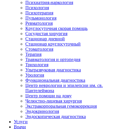
Психиатрия-наркология
Психология
Психотерапия
Пульмонология
Ревматология
Круглосуточная скорая помощь
Сосудистая хирургия
Стационар дневной
Стационар круглосуточный
Стоматология
Терапия
Травматология и ортопедия
Трихология
Ультразвуковая диагностика
Урология
Функциональная диагностика
Центр неврологии и эпилепсии им. св.
Пантелеймона
Центр помощи на дому
Челюстно-лицевая хирургия
Экстракорпоральная гемокоррекция
Эндокринология
Эндоскопическая диагностика
Услуги
Врачи