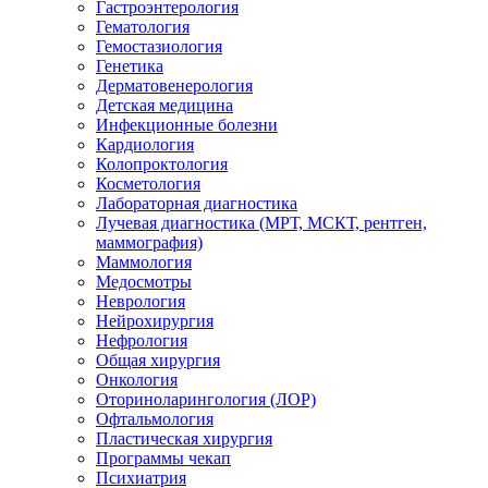
Гастроэнтерология
Гематология
Гемостазиология
Генетика
Дерматовенерология
Детская медицина
Инфекционные болезни
Кардиология
Колопроктология
Косметология
Лабораторная диагностика
Лучевая диагностика (МРТ, МСКТ, рентген,
маммография)
Маммология
Медосмотры
Неврология
Нейрохирургия
Нефрология
Общая хирургия
Онкология
Оториноларингология (ЛОР)
Офтальмология
Пластическая хирургия
Программы чекап
Психиатрия