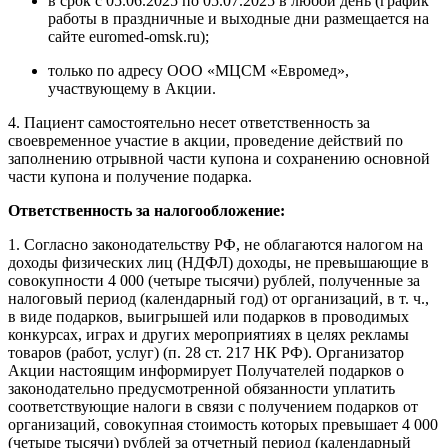
в срок с 05.06.2025 по 05.07.2025 в любой день (график
работы в праздничные и выходные дни размещается на
сайте euromed-omsk.ru);
только по адресу ООО «МЦСМ «Евромед»,
участвующему в Акции.
4. Пациент самостоятельно несет ответственность за
своевременное участие в акции, проведение действий по
заполнению отрывной части купона и сохранению основной
части купона и получение подарка.
Ответственность за налогообложение:
1. Согласно законодательству РФ, не облагаются налогом на
доходы физических лиц (НДФЛ) доходы, не превышающие в
совокупности 4 000 (четыре тысячи) рублей, полученные за
налоговый период (календарный год) от организаций, в т. ч.,
в виде подарков, выигрышей или подарков в проводимых
конкурсах, играх и других мероприятиях в целях рекламы
товаров (работ, услуг) (п. 28 ст. 217 НК РФ). Организатор
Акции настоящим информирует Получателей подарков о
законодательно предусмотренной обязанности уплатить
соответствующие налоги в связи с получением подарков от
организаций, совокупная стоимость которых превышает 4 000
(четыре тысячи) рублей за отчетный период (календарный