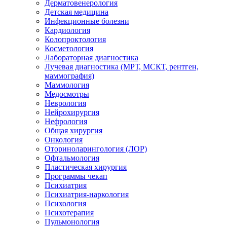
Дерматовенерология
Детская медицина
Инфекционные болезни
Кардиология
Колопроктология
Косметология
Лабораторная диагностика
Лучевая диагностика (МРТ, МСКТ, рентген,
маммография)
Маммология
Медосмотры
Неврология
Нейрохирургия
Нефрология
Общая хирургия
Онкология
Оториноларингология (ЛОР)
Офтальмология
Пластическая хирургия
Программы чекап
Психиатрия
Психиатрия-наркология
Психология
Психотерапия
Пульмонология