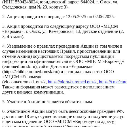
(ИНН 5504248024, юридический адрес: 644024, г. Омск, ул.
Съездовская, дом № 29, корпус 3).
2. Акция проводится в период с 12.05.2025 по 02.06.2025.
3. Акция проводится по следующему адресу ООО «МЦСМ
«Евромед»: г. Омск, ул. Кемеровская, 13, детское отделение (2,
3, 4 этажи).
4. Уведомление о правилах проведении Акции (в том числе в
случае изменения настоящих Правил, приостановлении или
отмене Акции) осуществляется посредством публикации
информации на официальном сайте ООО «МЦСМ «Евромед»
(euromed-omsk.ru), сайте Детского «Евромеда»
(https://child.euromed-omsk.ru/) и в социальных сетях ООО
«МЦСМ «Евромед»
(vk.com/euromed_omsk,
https://ok.ru/euromed.omsk
,
https://t.me/e
Также информация может размещаться с использованием
других каналов коммуникации.
5. Участие в Акции не является обязательным.
6. Участником Акции могут быть дееспособные граждане РФ,
достигшие 18 лет, осуществляющие оплату и получение услуг
в детском отделении ООО «МЦСМ «Евромед» по адресу,
указанному в пункте 3 раздела Общие положения,