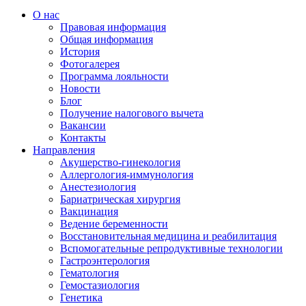
О нас
Правовая информация
Общая информация
История
Фотогалерея
Программа лояльности
Новости
Блог
Получение налогового вычета
Вакансии
Контакты
Направления
Акушерство-гинекология
Аллергология-иммунология
Анестезиология
Бариатрическая хирургия
Вакцинация
Ведение беременности
Восстановительная медицина и реабилитация
Вспомогательные репродуктивные технологии
Гастроэнтерология
Гематология
Гемостазиология
Генетика