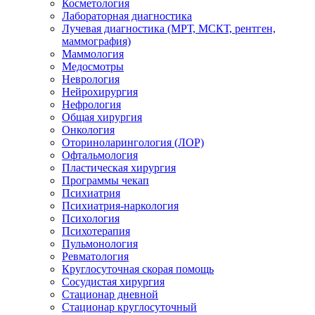
Косметология
Лабораторная диагностика
Лучевая диагностика (МРТ, МСКТ, рентген,
маммография)
Маммология
Медосмотры
Неврология
Нейрохирургия
Нефрология
Общая хирургия
Онкология
Оториноларингология (ЛОР)
Офтальмология
Пластическая хирургия
Программы чекап
Психиатрия
Психиатрия-наркология
Психология
Психотерапия
Пульмонология
Ревматология
Круглосуточная скорая помощь
Сосудистая хирургия
Стационар дневной
Стационар круглосуточный