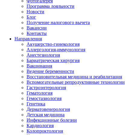
Фотогалерея
Программа лояльности
Новости
Блог
Получение налогового вычета
Вакансии
Контакты
Направления
Акушерство-гинекология
Аллергология-иммунология
Анестезиология
Бариатрическая хирургия
Вакцинация
Ведение беременности
Восстановительная медицина и реабилитация
Вспомогательные репродуктивные технологии
Гастроэнтерология
Гематология
Гемостазиология
Генетика
Дерматовенерология
Детская медицина
Инфекционные болезни
Кардиология
Колопроктология