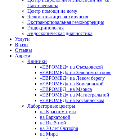
Пантелеймона
Центр помощи на дому
Челюстно-лицевая хирургия
Экстракорпоральная гемокоррекция
Эндокринология
Эндоскопическая диагностика
Услуги
Врачи
Отзывы
Адреса
Клиники
«ЕВРОМЕД» на Съездовской
«ЕВРОМЕД» на Зеленом острове
«ЕВРОМЕД» на Левом берегу
«ЕВРОМЕД» на Кемеровской
«ЕВРОМЕД» на Маркса
«ЕВРОМЕД» на Магистральной
«ЕВРОМЕД» на Космическом
Лабораторные центры
на Красном пути
на Бархатовой
на Взлётной
на 70 лет Октября
на Мира