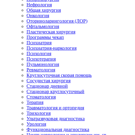
Нефрология
Общая хирургия
Онкология
Оториноларингология (ЛОР)
Офтальмология
Пластическая хирургия
Программы чекап
Психиатрия
Психиатрия-наркология
Психология
Психотерапия
Пульмонология
Ревматология
Круглосуточная скорая помощь
Сосудистая хирургия
Стационар дневной
Стационар круглосуточный
Стоматология
Терапия
Травматология и ортопедия
Трихология
Ультразвуковая диагностика
Урология
Функциональная диагностика
Центр неврологии и эпилепсии им. св.