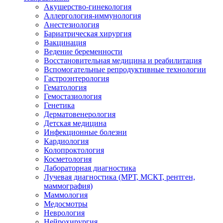
Акушерство-гинекология
Аллергология-иммунология
Анестезиология
Бариатрическая хирургия
Вакцинация
Ведение беременности
Восстановительная медицина и реабилитация
Вспомогательные репродуктивные технологии
Гастроэнтерология
Гематология
Гемостазиология
Генетика
Дерматовенерология
Детская медицина
Инфекционные болезни
Кардиология
Колопроктология
Косметология
Лабораторная диагностика
Лучевая диагностика (МРТ, МСКТ, рентген,
маммография)
Маммология
Медосмотры
Неврология
Нейрохирургия