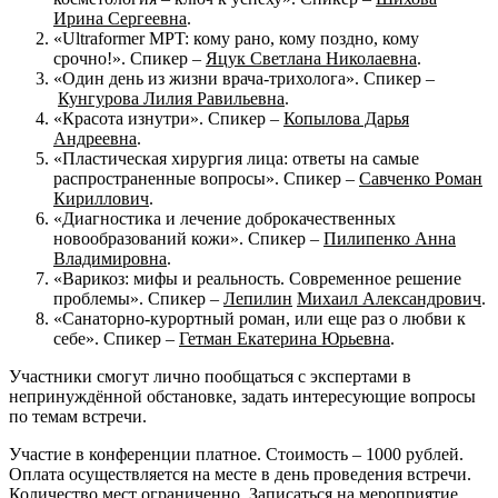
Ирина Сергеевна
.
«Ultraformer MPT: кому рано, кому поздно, кому
срочно!». Спикер –
Яцук Светлана Николаевна
.
«Один день из жизни врача-трихолога». Спикер –
Кунгурова Лилия Равильевна
.
«Красота изнутри». Спикер –
Копылова Дарья
Андреевна
.
«Пластическая хирургия лица: ответы на самые
распространенные вопросы». Спикер –
Савченко Роман
Кириллович
.
«Диагностика и лечение доброкачественных
новообразований кожи». Спикер –
Пилипенко Анна
Владимировна
.
«Варикоз: мифы и реальность. Современное решение
проблемы». Спикер –
Лепилин
Михаил Александрович
.
«Санаторно-курортный роман, или еще раз о любви к
себе». Спикер –
Гетман Екатерина Юрьевна
.
Участники смогут лично пообщаться с экспертами в
непринуждённой обстановке, задать интересующие вопросы
по темам встречи.
Участие в конференции платное. Стоимость – 1000 рублей.
Оплата осуществляется на месте в день проведения встречи.
Количество мест ограниченно. Записаться на мероприятие