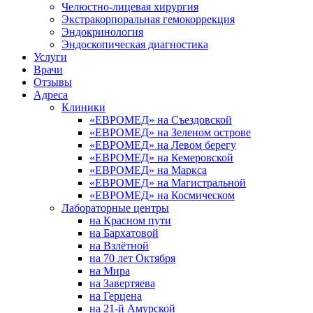
Челюстно-лицевая хирургия
Экстракорпоральная гемокоррекция
Эндокринология
Эндоскопическая диагностика
Услуги
Врачи
Отзывы
Адреса
Клиники
«ЕВРОМЕД» на Съездовской
«ЕВРОМЕД» на Зеленом острове
«ЕВРОМЕД» на Левом берегу
«ЕВРОМЕД» на Кемеровской
«ЕВРОМЕД» на Маркса
«ЕВРОМЕД» на Магистральной
«ЕВРОМЕД» на Космическом
Лабораторные центры
на Красном пути
на Бархатовой
на Взлётной
на 70 лет Октября
на Мира
на Завертяева
на Герцена
на 21-й Амурской