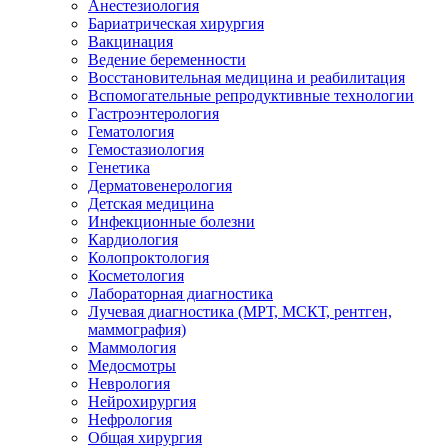
Анестезиология
Бариатрическая хирургия
Вакцинация
Ведение беременности
Восстановительная медицина и реабилитация
Вспомогательные репродуктивные технологии
Гастроэнтерология
Гематология
Гемостазиология
Генетика
Дерматовенерология
Детская медицина
Инфекционные болезни
Кардиология
Колопроктология
Косметология
Лабораторная диагностика
Лучевая диагностика (МРТ, МСКТ, рентген,
маммография)
Маммология
Медосмотры
Неврология
Нейрохирургия
Нефрология
Общая хирургия