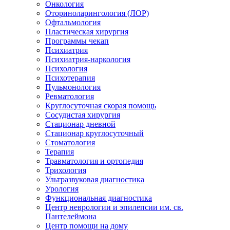
Онкология
Оториноларингология (ЛОР)
Офтальмология
Пластическая хирургия
Программы чекап
Психиатрия
Психиатрия-наркология
Психология
Психотерапия
Пульмонология
Ревматология
Круглосуточная скорая помощь
Сосудистая хирургия
Стационар дневной
Стационар круглосуточный
Стоматология
Терапия
Травматология и ортопедия
Трихология
Ультразвуковая диагностика
Урология
Функциональная диагностика
Центр неврологии и эпилепсии им. св.
Пантелеймона
Центр помощи на дому