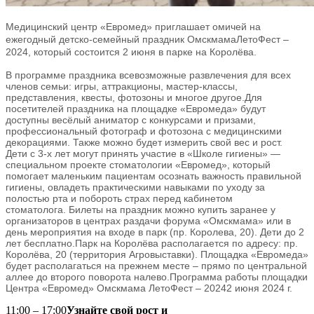
Медицинский центр «Евромед» приглашает омичей на
ежегодный детско-семейный праздник ОмскмамаЛетоФест –
2024, который состоится 2 июня в парке на Королёва.
В программе праздника всевозможные развлечения для всех
членов семьи: игры, аттракционы, мастер-классы,
представления, квесты, фотозоны и многое другое.Для
посетителей праздника на площадке «Евромеда» будут
доступны весёлый аниматор с конкурсами и призами,
профессиональный фотограф и фотозона с медицинскими
декорациями. Также можно будет измерить свой вес и рост.
Дети с 3-х лет могут принять участие в «Школе гигиены» —
специальном проекте стоматологии «Евромед», который
помогает маленьким пациентам осознать важность правильной
гигиены, овладеть практическими навыками по уходу за
полостью рта и побороть страх перед кабинетом
стоматолога. Билеты на праздник можно купить заранее у
организаторов в центрах раздачи форума «Омскмама» или в
день мероприятия на входе в парк (пр. Королева, 20). Дети до 2
лет бесплатно.Парк на Королёва располагается по адресу: пр.
Королёва, 20 (территория Агровыставки). Площадка «Евромеда»
будет располагаться на прежнем месте – прямо по центральной
аллее до второго поворота налево.Программа работы площадки
Центра «Евромед» Омскмама ЛетоФест – 20242 июня 2024 г.
11:00 – 17:00
Узнайте свой рост и