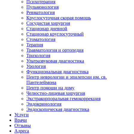
Психотерапия
Пульмонология
Ревматология
Круглосуточная скорая помощь
Сосудистая хирургия
Стационар дневной
Стационар круглосуточный
Стоматология
Терапия
Травматология и ортопедия
Трихология
Ультразвуковая диагностика
Урология
Функциональная диагностика
Центр неврологии и эпилепсии им. св.
Пантелеймона
Центр помощи на дому
Челюстно-лицевая хирургия
Экстракорпоральная гемокоррекция
Эндокринология
Эндоскопическая диагностика
Услуги
Врачи
Отзывы
Адреса