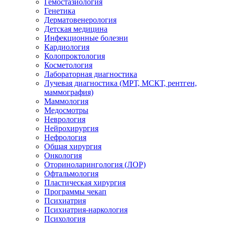
Гемостазиология
Генетика
Дерматовенерология
Детская медицина
Инфекционные болезни
Кардиология
Колопроктология
Косметология
Лабораторная диагностика
Лучевая диагностика (МРТ, МСКТ, рентген,
маммография)
Маммология
Медосмотры
Неврология
Нейрохирургия
Нефрология
Общая хирургия
Онкология
Оториноларингология (ЛОР)
Офтальмология
Пластическая хирургия
Программы чекап
Психиатрия
Психиатрия-наркология
Психология