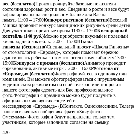
вес (бесплатно)
Проконтролируйте базовые показатели
состояния здоровья: рост и вес. Сведения о росте и весе будут
зафиксированы на специальном бланке для Вас на
память.11:00 – 17:00
Конкурс рисунков (бесплатно)
Веселый
Мишка проводит конкурс медицинских рисунков среди детей.
Для участников приятные призы.11:00 – 17:00
Кислородный
коктейль (140 руб.)
Можно приобрести вкусный и полезный
кислородный коктейль.12:00 – 15:00
Школа
гигиены (бесплатно)
Специальный проект «Школа Гигиены»
от стоматологии «Евромед», который помогает бережно
адаптировать ребенка к стоматологическому кабинету.13:00 –
15:00
Конкурсы с призами (бесплатно)
Аниматор проводит
соревнования, активные игры.12:00 – 16:00
Фотозона от
«Евромеда» (бесплатно)
Фотографируйтесь в одиночку или
компанией. Вы можете сфотографироваться с игрушечным
медицинским реквизитом на свой телефон или попросить
нашего фотографа сделать для Вас профессиональное
фото.Фотографии с праздника можно будет получить в
официальных аккаунтах соцсетей и
мессенджеров «Евромеда»
ВКонтакте
Одноклассники
Телегр
(
,
,
написав в личных сообщениях фразу «Хочу фото с
Фотографии будут направлены только тем
Омскмамы».
участникам, которые заполнили согласие на съемку.
426