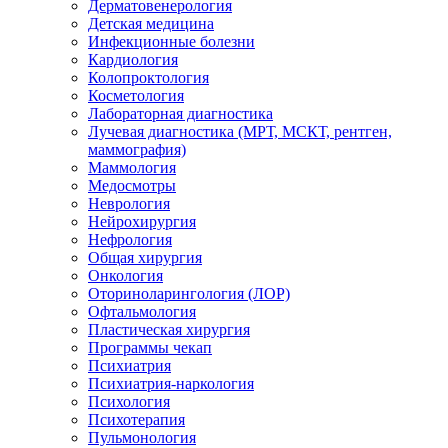
Дерматовенерология
Детская медицина
Инфекционные болезни
Кардиология
Колопроктология
Косметология
Лабораторная диагностика
Лучевая диагностика (МРТ, МСКТ, рентген,
маммография)
Маммология
Медосмотры
Неврология
Нейрохирургия
Нефрология
Общая хирургия
Онкология
Оториноларингология (ЛОР)
Офтальмология
Пластическая хирургия
Программы чекап
Психиатрия
Психиатрия-наркология
Психология
Психотерапия
Пульмонология