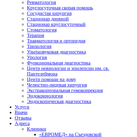
Ревматология
Круглосуточная скорая помощь
Сосудистая хирургия
Стационар дневной
Стационар круглосуточный
Стоматология
Терапия
Травматология и ортопедия
Трихология
Ультразвуковая диагностика
Урология
Функциональная диагностика
Центр неврологии и эпилепсии им. св.
Пантелеймона
Центр помощи на дому
Челюстно-лицевая хирургия
Экстракорпоральная гемокоррекция
Эндокринология
Эндоскопическая диагностика
Услуги
Врачи
Отзывы
Адреса
Клиники
«ЕВРОМЕД» на Съездовской