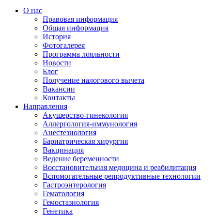
О нас
Правовая информация
Общая информация
История
Фотогалерея
Программа лояльности
Новости
Блог
Получение налогового вычета
Вакансии
Контакты
Направления
Акушерство-гинекология
Аллергология-иммунология
Анестезиология
Бариатрическая хирургия
Вакцинация
Ведение беременности
Восстановительная медицина и реабилитация
Вспомогательные репродуктивные технологии
Гастроэнтерология
Гематология
Гемостазиология
Генетика