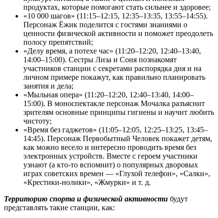
продуктах, которые помогают стать сильнее и здоровее;
«10 000 шагов» (11:15–12:15, 12:35–13:35, 13:55–14:55).
Персонаж Ёжик поделится с гостями знаниями о
ценности физической активности и поможет преодолеть
полосу препятствий;
«Делу время, а потехе час» (11:20–12:20, 12:40–13:40,
14:00–15:00). Сестры Лиза и Соня познакомят
участников станции с секретами распорядка дня и на
личном примере покажут, как правильно планировать
занятия и дела;
«Мыльная опера» (11:20–12:20, 12:40–13:40, 14:00–
15:00). В моноспектакле персонаж Мочалка разъяснит
зрителям основные принципы гигиены и научит любить
чистоту;
«Время без гаджетов» (11:05–12:05, 12:25–13:25, 13:45–
14:45). Персонаж Первобытный Человек покажет детям,
как можно весело и интересно проводить время без
электронных устройств. Вместе с героем участники
узнают (а кто-то вспомнит) о популярных дворовых
играх советских времен — «Глухой телефон», «Салки»,
«Крестики-нолики», «Жмурки» и т. д.
Территорию спорта и физической активности
будут
представлять такие станции, как: