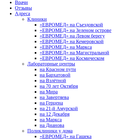
Врачи
Отзывы
Адреса
Клиники
«ЕВРОМЕД» на Съездовской
«ЕВРОМЕД» на Зеленом острове
«ЕВРОМЕД» на Левом берегу
«ЕВРОМЕД» на Кемеровской
«ЕВРОМЕД» на Маркса
«ЕВРОМЕД» на Магистральной
«ЕВРОМЕД» на Космическом
Лабораторные центры
на Красном пути
на Бархатовой
на Взлётной
на 70 лет Октября
на Мира
на Завертяева
на Герцена
на 21-й Амурской
на 12 Декабря
на Маркса
на Дианова
Поликлиники у дома
«ЕВРОМЕД» на Гашека