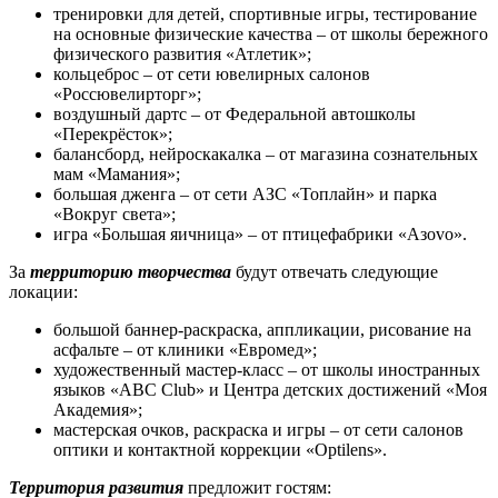
тренировки для детей, спортивные игры, тестирование
на основные физические качества – от школы бережного
физического развития «Атлетик»;
кольцеброс – от сети ювелирных салонов
«Россювелирторг»;
воздушный дартс – от Федеральной автошколы
«Перекрёсток»;
балансборд, нейроскакалка – от магазина сознательных
мам «Мамания»;
большая дженга – от сети АЗС «Топлайн» и парка
«Вокруг света»;
игра «Большая яичница» – от птицефабрики «Азovo».
За
территорию творчества
будут отвечать следующие
локации:
большой баннер-раскраска, аппликации, рисование на
асфальте – от клиники «Евромед»;
художественный мастер-класс – от школы иностранных
языков «ABC Club» и Центра детских достижений «Моя
Академия»;
мастерская очков, раскраска и игры – от сети салонов
оптики и контактной коррекции «Optilens».
Территория развития
предложит гостям: