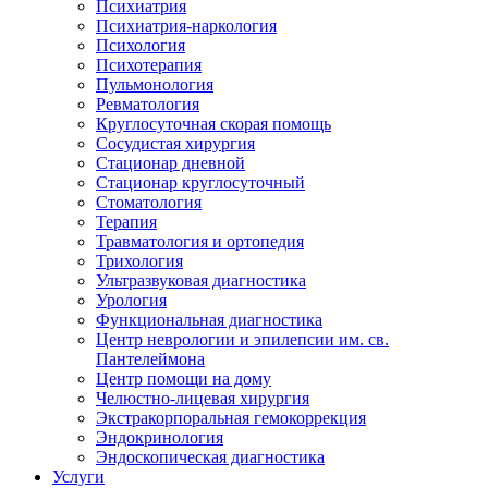
Психиатрия
Психиатрия-наркология
Психология
Психотерапия
Пульмонология
Ревматология
Круглосуточная скорая помощь
Сосудистая хирургия
Стационар дневной
Стационар круглосуточный
Стоматология
Терапия
Травматология и ортопедия
Трихология
Ультразвуковая диагностика
Урология
Функциональная диагностика
Центр неврологии и эпилепсии им. св.
Пантелеймона
Центр помощи на дому
Челюстно-лицевая хирургия
Экстракорпоральная гемокоррекция
Эндокринология
Эндоскопическая диагностика
Услуги