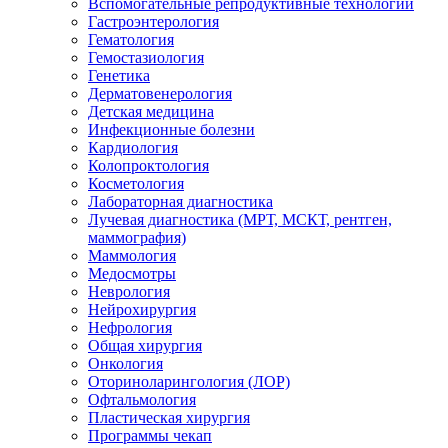
Вспомогательные репродуктивные технологии
Гастроэнтерология
Гематология
Гемостазиология
Генетика
Дерматовенерология
Детская медицина
Инфекционные болезни
Кардиология
Колопроктология
Косметология
Лабораторная диагностика
Лучевая диагностика (МРТ, МСКТ, рентген,
маммография)
Маммология
Медосмотры
Неврология
Нейрохирургия
Нефрология
Общая хирургия
Онкология
Оториноларингология (ЛОР)
Офтальмология
Пластическая хирургия
Программы чекап