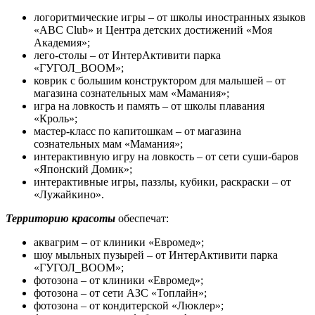
логоритмические игры – от школы иностранных языков
«ABC Club» и Центра детских достижений «Моя
Академия»;
лего-столы – от ИнтерАктивити парка
«ГУГОЛ_BOOM»;
коврик с большим конструктором для малышей – от
магазина сознательных мам «Мамания»;
игра на ловкость и память – от школы плавания
«Кроль»;
мастер-класс по капитошкам – от магазина
сознательных мам «Мамания»;
интерактивную игру на ловкость – от сети суши-баров
«Японский Домик»;
интерактивные игры, паззлы, кубики, раскраски – от
«Лужайкино».
Территорию красоты
обеспечат:
аквагрим – от клиники «Евромед»;
шоу мыльных пузырей – от ИнтерАктивити парка
«ГУГОЛ_BOOM»;
фотозона – от клиники «Евромед»;
фотозона – от сети АЗС «Топлайн»;
фотозона – от кондитерской «Люклер»;