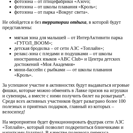
фотозона – от птицефабрики «Азovo;
фотозона – от школы плавания «Кроль»;
фотозона – от парка «Вокруг света».
Не обойдется и без
территории отдыха
, в которой будут
представлены:
мягкая зона для малышей – от ИнтерАктивити парка
«ГУГОЛ_BOOM»;
детская бродилка – от сети АЗС «Топлайн»;
релакс-зона с пледами и подушками – от школы
иностранных языков «ABC Club» и Центра детских
достижений «Моя Академия»
мини-бассейн с рыбками — от школы плавания
«Кроль».
За успешное участие в активностях будут выдаваться игровые
фишки, которые можно обменять в Лавке призов на игрушки
и сувениры, а вместе с ними получить билет на розыгрыш*.
Среди всех активных участников будет разыграно более 100
полезных и приятных подарков, главный из которых –
велосипед!
На мероприятии будет функционировать фудтрак сети АЗС
«Топлайн», который позволит подкрепиться блинчиками и
напитками (платно). В качестве полезного перекуса