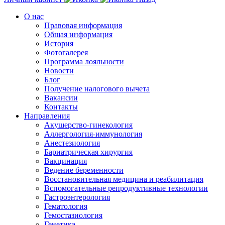
О нас
Правовая информация
Общая информация
История
Фотогалерея
Программа лояльности
Новости
Блог
Получение налогового вычета
Вакансии
Контакты
Направления
Акушерство-гинекология
Аллергология-иммунология
Анестезиология
Бариатрическая хирургия
Вакцинация
Ведение беременности
Восстановительная медицина и реабилитация
Вспомогательные репродуктивные технологии
Гастроэнтерология
Гематология
Гемостазиология
Генетика