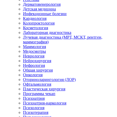
Дерматовенерология
Детская медицина
Инфекционные болезни
Кардиология
Колопроктология
Косметология
Лабораторная диагностика
Лучевая диагностика (МРТ, МСКТ, рентген,
маммография)
Маммология
Медосмотры
Неврология
Нейрохирургия
Нефрология
Общая хирургия
Онкология
Оториноларингология (ЛОР)
Офтальмология
Пластическая хирургия
Программы чекап
Психиатрия
Психиатрия-наркология
Психология
Психотерапия