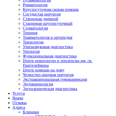
Пульмонология
Ревматология
Круглосуточная скорая помощь
Сосудистая хирургия
Стационар дневной
Стационар круглосуточный
Стоматология
Терапия
Травматология и ортопедия
Трихология
Ультразвуковая диагностика
Урология
Функциональная диагностика
Центр неврологии и эпилепсии им. св.
Пантелеймона
Центр помощи на дому
Челюстно-лицевая хирургия
Экстракорпоральная гемокоррекция
Эндокринология
Эндоскопическая диагностика
Услуги
Врачи
Отзывы
Адреса
Клиники