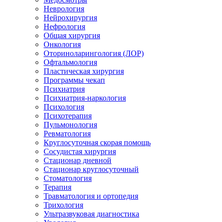
Неврология
Нейрохирургия
Нефрология
Общая хирургия
Онкология
Оториноларингология (ЛОР)
Офтальмология
Пластическая хирургия
Программы чекап
Психиатрия
Психиатрия-наркология
Психология
Психотерапия
Пульмонология
Ревматология
Круглосуточная скорая помощь
Сосудистая хирургия
Стационар дневной
Стационар круглосуточный
Стоматология
Терапия
Травматология и ортопедия
Трихология
Ультразвуковая диагностика