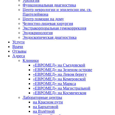
Урология
Функциональная диагностика
Центр неврологии и эпилепсии им. св.
Пантелеймона
Центр помощи на дому
Челюстно-лицевая хирургия
Экстракорпоральная гемокоррекция
Эндокринология
Эндоскопическая диагностика
Услуги
Врачи
Отзывы
Адреса
Клиники
«ЕВРОМЕД» на Съездовской
«ЕВРОМЕД» на Зеленом острове
«ЕВРОМЕД» на Левом берегу
«ЕВРОМЕД» на Кемеровской
«ЕВРОМЕД» на Маркса
«ЕВРОМЕД» на Магистральной
«ЕВРОМЕД» на Космическом
Лабораторные центры
на Красном пути
на Бархатовой
на Взлётной