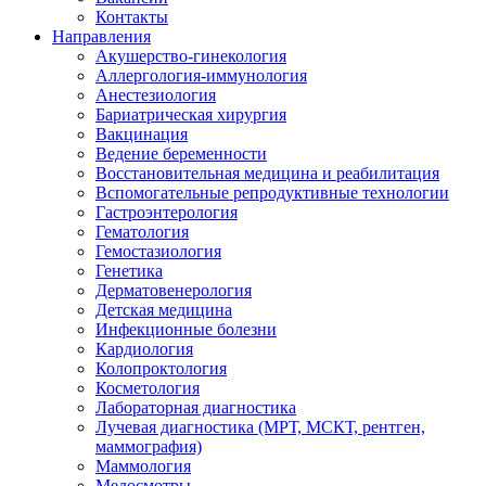
Контакты
Направления
Акушерство-гинекология
Аллергология-иммунология
Анестезиология
Бариатрическая хирургия
Вакцинация
Ведение беременности
Восстановительная медицина и реабилитация
Вспомогательные репродуктивные технологии
Гастроэнтерология
Гематология
Гемостазиология
Генетика
Дерматовенерология
Детская медицина
Инфекционные болезни
Кардиология
Колопроктология
Косметология
Лабораторная диагностика
Лучевая диагностика (МРТ, МСКТ, рентген,
маммография)
Маммология
Медосмотры