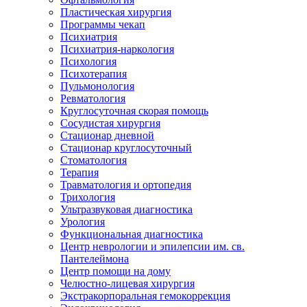
Пластическая хирургия
Программы чекап
Психиатрия
Психиатрия-наркология
Психология
Психотерапия
Пульмонология
Ревматология
Круглосуточная скорая помощь
Сосудистая хирургия
Стационар дневной
Стационар круглосуточный
Стоматология
Терапия
Травматология и ортопедия
Трихология
Ультразвуковая диагностика
Урология
Функциональная диагностика
Центр неврологии и эпилепсии им. св.
Пантелеймона
Центр помощи на дому
Челюстно-лицевая хирургия
Экстракорпоральная гемокоррекция