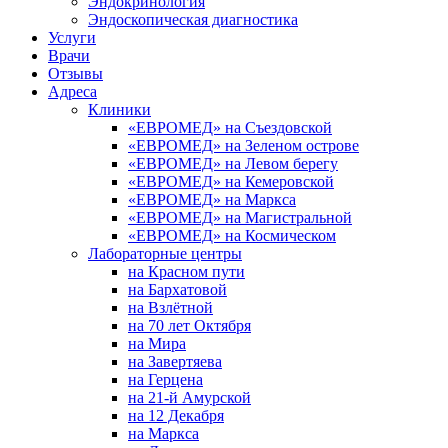
Эндокринология
Эндоскопическая диагностика
Услуги
Врачи
Отзывы
Адреса
Клиники
«ЕВРОМЕД» на Съездовской
«ЕВРОМЕД» на Зеленом острове
«ЕВРОМЕД» на Левом берегу
«ЕВРОМЕД» на Кемеровской
«ЕВРОМЕД» на Маркса
«ЕВРОМЕД» на Магистральной
«ЕВРОМЕД» на Космическом
Лабораторные центры
на Красном пути
на Бархатовой
на Взлётной
на 70 лет Октября
на Мира
на Завертяева
на Герцена
на 21-й Амурской
на 12 Декабря
на Маркса