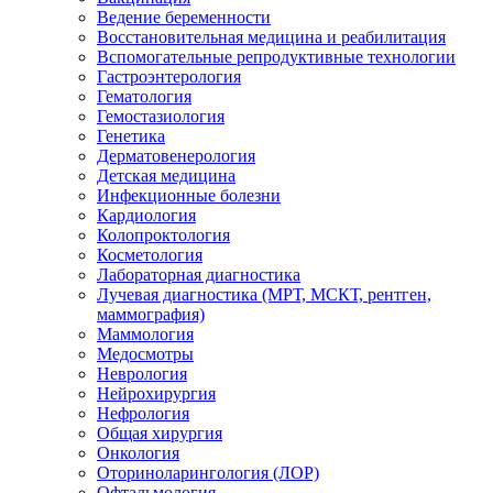
Ведение беременности
Восстановительная медицина и реабилитация
Вспомогательные репродуктивные технологии
Гастроэнтерология
Гематология
Гемостазиология
Генетика
Дерматовенерология
Детская медицина
Инфекционные болезни
Кардиология
Колопроктология
Косметология
Лабораторная диагностика
Лучевая диагностика (МРТ, МСКТ, рентген,
маммография)
Маммология
Медосмотры
Неврология
Нейрохирургия
Нефрология
Общая хирургия
Онкология
Оториноларингология (ЛОР)
Офтальмология