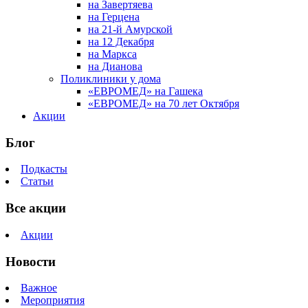
на Завертяева
на Герцена
на 21-й Амурской
на 12 Декабря
на Маркса
на Дианова
Поликлиники у дома
«ЕВРОМЕД» на Гашека
«ЕВРОМЕД» на 70 лет Октября
Акции
Блог
Подкасты
Статьи
Все акции
Акции
Новости
Важное
Мероприятия