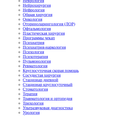
Неврология
Нейрохирургия
Нефрология
Общая хирургия
Онкология
Оториноларингология (ЛОР)
Офтальмология
Пластическая хирургия
Программы чекап
Психиатрия
Психиатрия-наркология
Психология
Психотерапия
Пульмонология
Ревматология
Круглосуточная скорая помощь
Сосудистая хирургия
Стационар дневной
Стационар круглосуточный
Стоматология
Терапия
Травматология и ортопедия
Трихология
Ультразвуковая диагностика
Урология