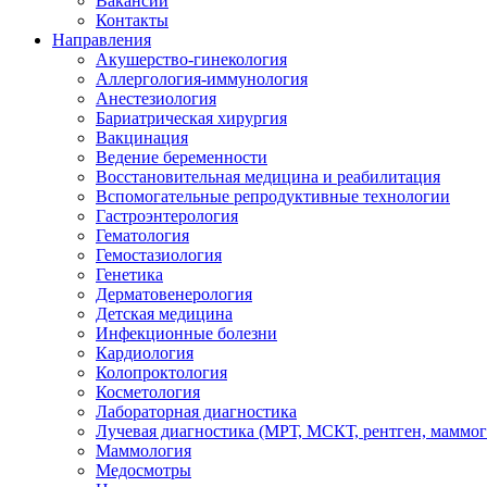
Вакансии
Контакты
Направления
Акушерство-гинекология
Аллергология-иммунология
Анестезиология
Бариатрическая хирургия
Вакцинация
Ведение беременности
Восстановительная медицина и реабилитация
Вспомогательные репродуктивные технологии
Гастроэнтерология
Гематология
Гемостазиология
Генетика
Дерматовенерология
Детская медицина
Инфекционные болезни
Кардиология
Колопроктология
Косметология
Лабораторная диагностика
Лучевая диагностика (МРТ, МСКТ, рентген, маммо
Маммология
Медосмотры