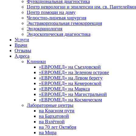
Функциональная диагностика
Центр неврологии и эпилепсии им. св. Пантелеймо
Центр помощи на дому
Челюстно-лицевая хирургия
Экстракорпоральная гемокоррекция
Эндокринология
Эндоскопическая диагностика
Услуги
Врачи
Отзывы
Адреса
Клиники
«ЕВРОМЕД» на Съездовской
«ЕВРОМЕД» на Зеленом острове
«ЕВРОМЕД» на Левом берегу
«ЕВРОМЕД» на Кемеровской
«ЕВРОМЕД» на Маркса
«ЕВРОМЕД» на Магистральной
«ЕВРОМЕД» на Космическом
Лабораторные центры
на Красном пути
на Бархатовой
на Взлётной
на 70 лет Октября
на Мира