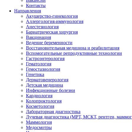
Вакансии
Контакты
Направления
Акушерство-гинекология
Аллергология-иммунология
Анестезиология
Бариатрическая хирургия
Вакцинация
Ведение беременности
Восстановительная медицина и реабилитация
Вспомогательные репродуктивные технологии
Гастроэнтерология
Гематология
Гемостазиология
Генетика
Дерматовенерология
Детская медицина
Инфекционные болезни
Кардиология
Колопроктология
Косметология
Лабораторная диагностика
Лучевая диагностика (МРТ, МСКТ, рентген, маммо
Маммология
Медосмотры