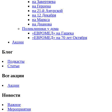
на Завертяева
на Герцена
на 21-й Амурской
на 12 Декабря
на Маркса
на Дианова
Поликлиники у дома
«ЕВРОМЕД» на Гашека
«ЕВРОМЕД» на 70 лет Октября
Акции
Блог
Подкасты
Статьи
Все акции
Акции
Новости
Важное
Мероприятия