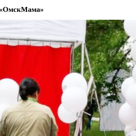
а «ОмскМама»