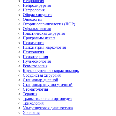
Неврология
Нейрохирургия
Нефрология
Общая хирургия
Онкология
Оториноларингология (ЛОР)
Офтальмология
Пластическая хирургия
Программы чекап
Психиатрия
Психиатрия-наркология
Психология
Психотерапия
Пульмонология
Ревматология
Круглосуточная скорая помощь
Сосудистая хирургия
Стационар дневной
Стационар круглосуточный
Стоматология
Терапия
Травматология и ортопедия
Трихология
Ультразвуковая диагностика
Урология