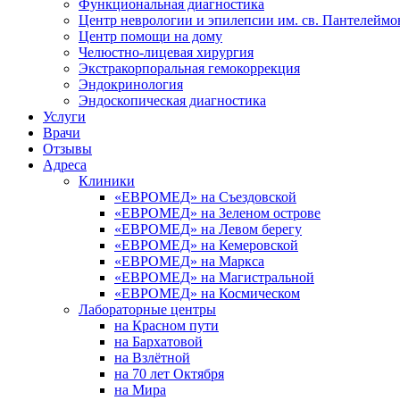
Функциональная диагностика
Центр неврологии и эпилепсии им. св. Пантелеймо
Центр помощи на дому
Челюстно-лицевая хирургия
Экстракорпоральная гемокоррекция
Эндокринология
Эндоскопическая диагностика
Услуги
Врачи
Отзывы
Адреса
Клиники
«ЕВРОМЕД» на Съездовской
«ЕВРОМЕД» на Зеленом острове
«ЕВРОМЕД» на Левом берегу
«ЕВРОМЕД» на Кемеровской
«ЕВРОМЕД» на Маркса
«ЕВРОМЕД» на Магистральной
«ЕВРОМЕД» на Космическом
Лабораторные центры
на Красном пути
на Бархатовой
на Взлётной
на 70 лет Октября
на Мира