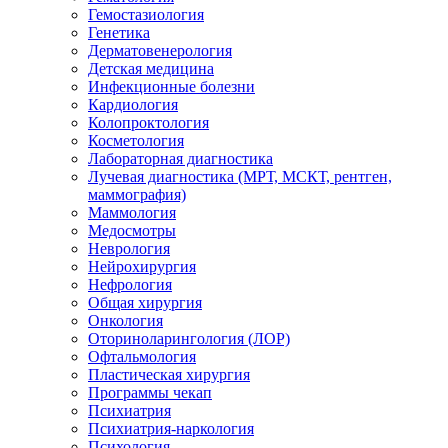
Гемостазиология
Генетика
Дерматовенерология
Детская медицина
Инфекционные болезни
Кардиология
Колопроктология
Косметология
Лабораторная диагностика
Лучевая диагностика (МРТ, МСКТ, рентген,
маммография)
Маммология
Медосмотры
Неврология
Нейрохирургия
Нефрология
Общая хирургия
Онкология
Оториноларингология (ЛОР)
Офтальмология
Пластическая хирургия
Программы чекап
Психиатрия
Психиатрия-наркология
Психология