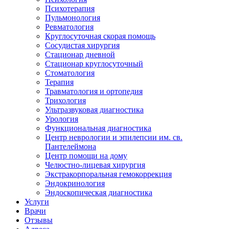
Психотерапия
Пульмонология
Ревматология
Круглосуточная скорая помощь
Сосудистая хирургия
Стационар дневной
Стационар круглосуточный
Стоматология
Терапия
Травматология и ортопедия
Трихология
Ультразвуковая диагностика
Урология
Функциональная диагностика
Центр неврологии и эпилепсии им. св.
Пантелеймона
Центр помощи на дому
Челюстно-лицевая хирургия
Экстракорпоральная гемокоррекция
Эндокринология
Эндоскопическая диагностика
Услуги
Врачи
Отзывы