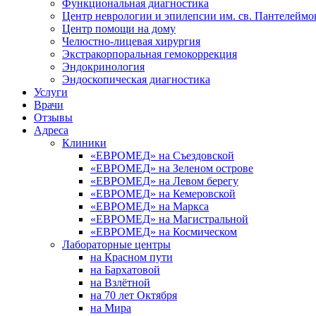
Функциональная диагностика
Центр неврологии и эпилепсии им. св. Пантелеймо
Центр помощи на дому
Челюстно-лицевая хирургия
Экстракорпоральная гемокоррекция
Эндокринология
Эндоскопическая диагностика
Услуги
Врачи
Отзывы
Адреса
Клиники
«ЕВРОМЕД» на Съездовской
«ЕВРОМЕД» на Зеленом острове
«ЕВРОМЕД» на Левом берегу
«ЕВРОМЕД» на Кемеровской
«ЕВРОМЕД» на Маркса
«ЕВРОМЕД» на Магистральной
«ЕВРОМЕД» на Космическом
Лабораторные центры
на Красном пути
на Бархатовой
на Взлётной
на 70 лет Октября
на Мира