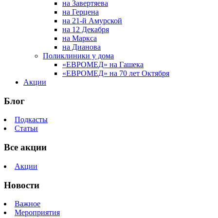
на Завертяева
на Герцена
на 21-й Амурской
на 12 Декабря
на Маркса
на Дианова
Поликлиники у дома
«ЕВРОМЕД» на Гашека
«ЕВРОМЕД» на 70 лет Октября
Акции
Блог
Подкасты
Статьи
Все акции
Акции
Новости
Важное
Мероприятия