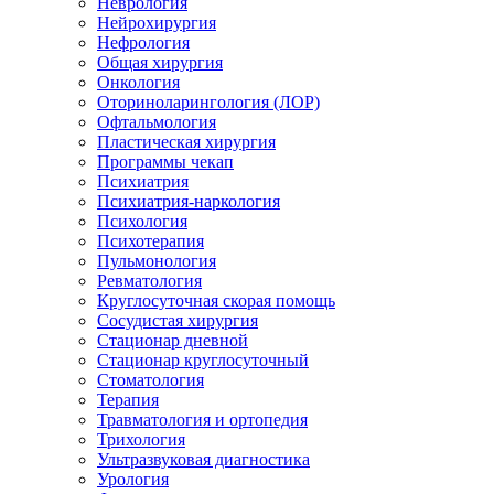
Неврология
Нейрохирургия
Нефрология
Общая хирургия
Онкология
Оториноларингология (ЛОР)
Офтальмология
Пластическая хирургия
Программы чекап
Психиатрия
Психиатрия-наркология
Психология
Психотерапия
Пульмонология
Ревматология
Круглосуточная скорая помощь
Сосудистая хирургия
Стационар дневной
Стационар круглосуточный
Стоматология
Терапия
Травматология и ортопедия
Трихология
Ультразвуковая диагностика
Урология