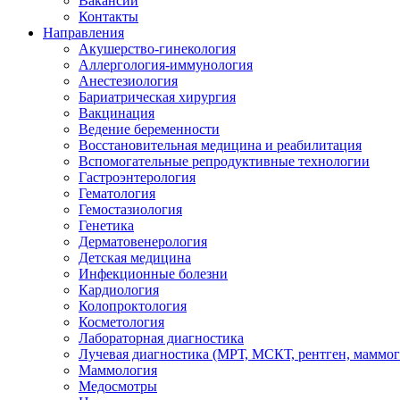
Вакансии
Контакты
Направления
Акушерство-гинекология
Аллергология-иммунология
Анестезиология
Бариатрическая хирургия
Вакцинация
Ведение беременности
Восстановительная медицина и реабилитация
Вспомогательные репродуктивные технологии
Гастроэнтерология
Гематология
Гемостазиология
Генетика
Дерматовенерология
Детская медицина
Инфекционные болезни
Кардиология
Колопроктология
Косметология
Лабораторная диагностика
Лучевая диагностика (МРТ, МСКТ, рентген, маммо
Маммология
Медосмотры