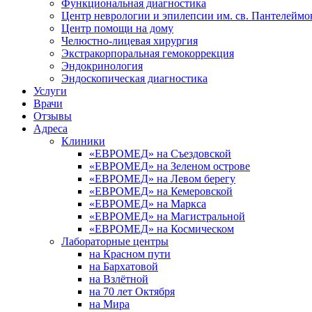
Функциональная диагностика
Центр неврологии и эпилепсии им. св. Пантелеймо
Центр помощи на дому
Челюстно-лицевая хирургия
Экстракорпоральная гемокоррекция
Эндокринология
Эндоскопическая диагностика
Услуги
Врачи
Отзывы
Адреса
Клиники
«ЕВРОМЕД» на Съездовской
«ЕВРОМЕД» на Зеленом острове
«ЕВРОМЕД» на Левом берегу
«ЕВРОМЕД» на Кемеровской
«ЕВРОМЕД» на Маркса
«ЕВРОМЕД» на Магистральной
«ЕВРОМЕД» на Космическом
Лабораторные центры
на Красном пути
на Бархатовой
на Взлётной
на 70 лет Октября
на Мира