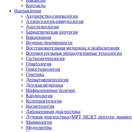
Вакансии
Контакты
Направления
Акушерство-гинекология
Аллергология-иммунология
Анестезиология
Бариатрическая хирургия
Вакцинация
Ведение беременности
Восстановительная медицина и реабилитация
Вспомогательные репродуктивные технологии
Гастроэнтерология
Гематология
Гемостазиология
Генетика
Дерматовенерология
Детская медицина
Инфекционные болезни
Кардиология
Колопроктология
Косметология
Лабораторная диагностика
Лучевая диагностика (МРТ, МСКТ, рентген, маммо
Маммология
Медосмотры