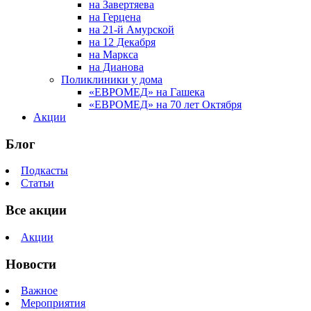
на Завертяева
на Герцена
на 21-й Амурской
на 12 Декабря
на Маркса
на Дианова
Поликлиники у дома
«ЕВРОМЕД» на Гашека
«ЕВРОМЕД» на 70 лет Октября
Акции
Блог
Подкасты
Статьи
Все акции
Акции
Новости
Важное
Мероприятия