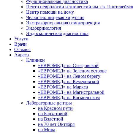
Функциональная диагностика
Центр неврологии и эпилепсии им. св. Пантелеймо
Центр помощи на дому
Челюстно-лицевая хирургия
Экстракорпоральная гемокоррекция
Эндокринология
Эндоскопическая диагностика
Услуги
Врачи
Отзывы
Адреса
Клиники
«ЕВРОМЕД» на Съездовской
«ЕВРОМЕД» на Зеленом острове
«ЕВРОМЕД» на Левом берегу
«ЕВРОМЕД» на Кемеровской
«ЕВРОМЕД» на Маркса
«ЕВРОМЕД» на Магистральной
«ЕВРОМЕД» на Космическом
Лабораторные центры
на Красном пути
на Бархатовой
на Взлётной
на 70 лет Октября
на Мира