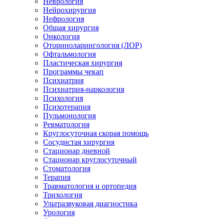
Неврология
Нейрохирургия
Нефрология
Общая хирургия
Онкология
Оториноларингология (ЛОР)
Офтальмология
Пластическая хирургия
Программы чекап
Психиатрия
Психиатрия-наркология
Психология
Психотерапия
Пульмонология
Ревматология
Круглосуточная скорая помощь
Сосудистая хирургия
Стационар дневной
Стационар круглосуточный
Стоматология
Терапия
Травматология и ортопедия
Трихология
Ультразвуковая диагностика
Урология