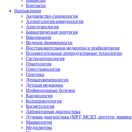
Вакансии
Контакты
Направления
Акушерство-гинекология
Аллергология-иммунология
Анестезиология
Бариатрическая хирургия
Вакцинация
Ведение беременности
Восстановительная медицина и реабилитация
Вспомогательные репродуктивные технологии
Гастроэнтерология
Гематология
Гемостазиология
Генетика
Дерматовенерология
Детская медицина
Инфекционные болезни
Кардиология
Колопроктология
Косметология
Лабораторная диагностика
Лучевая диагностика (МРТ, МСКТ, рентген, маммо
Маммология
Медосмотры