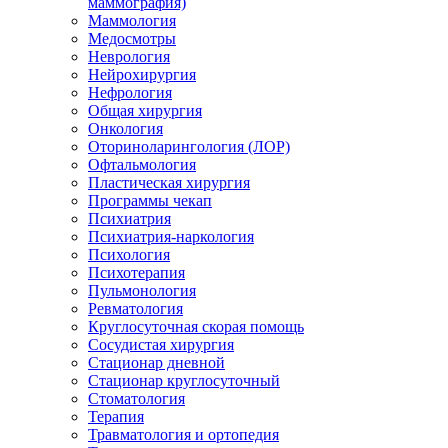
маммография)
Маммология
Медосмотры
Неврология
Нейрохирургия
Нефрология
Общая хирургия
Онкология
Оториноларингология (ЛОР)
Офтальмология
Пластическая хирургия
Программы чекап
Психиатрия
Психиатрия-наркология
Психология
Психотерапия
Пульмонология
Ревматология
Круглосуточная скорая помощь
Сосудистая хирургия
Стационар дневной
Стационар круглосуточный
Стоматология
Терапия
Травматология и ортопедия