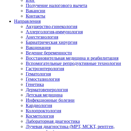
Блог
Получение налогового вычета
Вакансии
Контакты
Направления
Акушерство-гинекология
Аллергология-иммунология
Анестезиология
Бариатрическая хирургия
Вакцинация
Ведение беременности
Восстановительная медицина и реабилитация
Вспомогательные репродуктивные технологии
Гастроэнтерология
Гематология
Гемостазиология
Генетика
Дерматовенерология
Детская медицина
Инфекционные болезни
Кардиология
Колопроктология
Косметология
Лабораторная диагностика
Лучевая диагностика (МРТ, МСКТ, рентген,