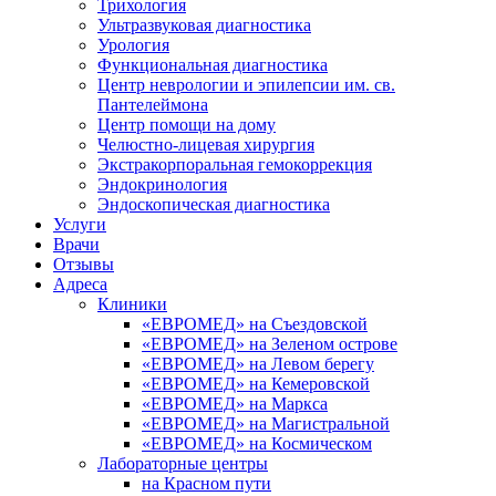
Трихология
Ультразвуковая диагностика
Урология
Функциональная диагностика
Центр неврологии и эпилепсии им. св.
Пантелеймона
Центр помощи на дому
Челюстно-лицевая хирургия
Экстракорпоральная гемокоррекция
Эндокринология
Эндоскопическая диагностика
Услуги
Врачи
Отзывы
Адреса
Клиники
«ЕВРОМЕД» на Съездовской
«ЕВРОМЕД» на Зеленом острове
«ЕВРОМЕД» на Левом берегу
«ЕВРОМЕД» на Кемеровской
«ЕВРОМЕД» на Маркса
«ЕВРОМЕД» на Магистральной
«ЕВРОМЕД» на Космическом
Лабораторные центры
на Красном пути