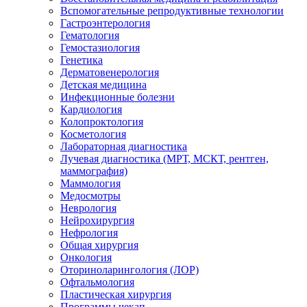
Вспомогательные репродуктивные технологии
Гастроэнтерология
Гематология
Гемостазиология
Генетика
Дерматовенерология
Детская медицина
Инфекционные болезни
Кардиология
Колопроктология
Косметология
Лабораторная диагностика
Лучевая диагностика (МРТ, МСКТ, рентген,
маммография)
Маммология
Медосмотры
Неврология
Нейрохирургия
Нефрология
Общая хирургия
Онкология
Оториноларингология (ЛОР)
Офтальмология
Пластическая хирургия
Программы чекап