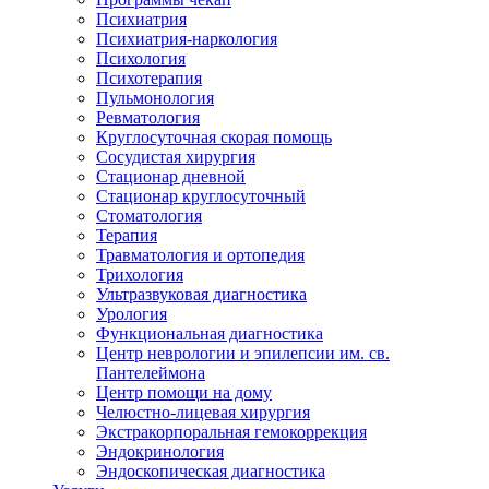
Психиатрия
Психиатрия-наркология
Психология
Психотерапия
Пульмонология
Ревматология
Круглосуточная скорая помощь
Сосудистая хирургия
Стационар дневной
Стационар круглосуточный
Стоматология
Терапия
Травматология и ортопедия
Трихология
Ультразвуковая диагностика
Урология
Функциональная диагностика
Центр неврологии и эпилепсии им. св.
Пантелеймона
Центр помощи на дому
Челюстно-лицевая хирургия
Экстракорпоральная гемокоррекция
Эндокринология
Эндоскопическая диагностика