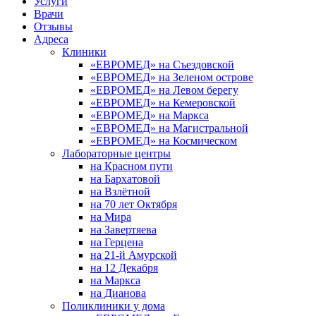
Услуги
Врачи
Отзывы
Адреса
Клиники
«ЕВРОМЕД» на Съездовской
«ЕВРОМЕД» на Зеленом острове
«ЕВРОМЕД» на Левом берегу
«ЕВРОМЕД» на Кемеровской
«ЕВРОМЕД» на Маркса
«ЕВРОМЕД» на Магистральной
«ЕВРОМЕД» на Космическом
Лабораторные центры
на Красном пути
на Бархатовой
на Взлётной
на 70 лет Октября
на Мира
на Завертяева
на Герцена
на 21-й Амурской
на 12 Декабря
на Маркса
на Дианова
Поликлиники у дома