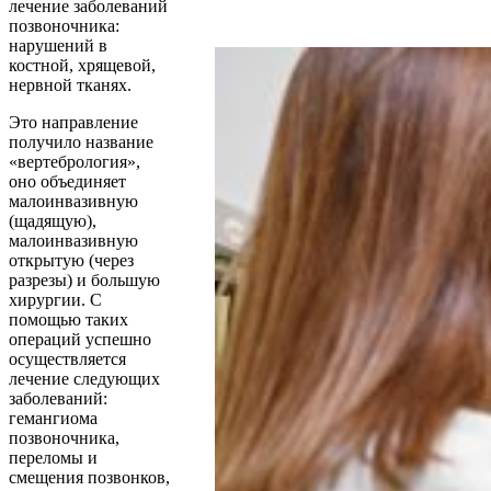
лечение заболеваний
позвоночника:
нарушений в
костной, хрящевой,
нервной тканях.
Это направление
получило название
«вертебрология»,
оно объединяет
малоинвазивную
(щадящую),
малоинвазивную
открытую (через
разрезы) и большую
хирургии. С
помощью таких
операций успешно
осуществляется
лечение следующих
заболеваний:
гемангиома
позвоночника,
переломы и
смещения позвонков,