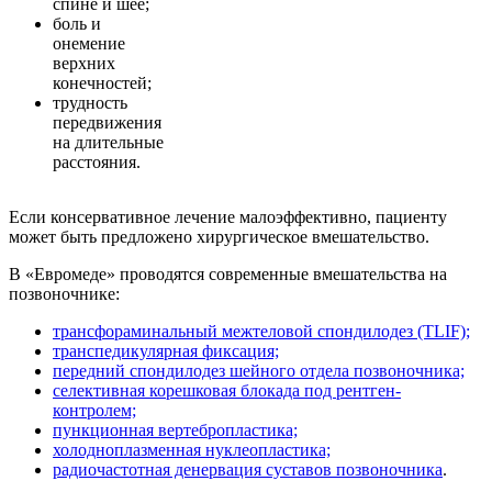
спине и шее;
боль и
онемение
верхних
конечностей;
трудность
передвижения
на длительные
расстояния.
Если консервативное лечение малоэффективно, пациенту
может быть предложено хирургическое вмешательство.
В «Евромеде» проводятся современные вмешательства на
позвоночнике:
трансфораминальный межтеловой спондилодез (TLIF);
транспедикулярная фиксация;
передний спондилодез шейного отдела позвоночника;
селективная корешковая блокада под рентген-
контролем;
пункционная вертебропластика;
холодноплазменная нуклеопластика;
радиочастотная денервация суставов позвоночника
.