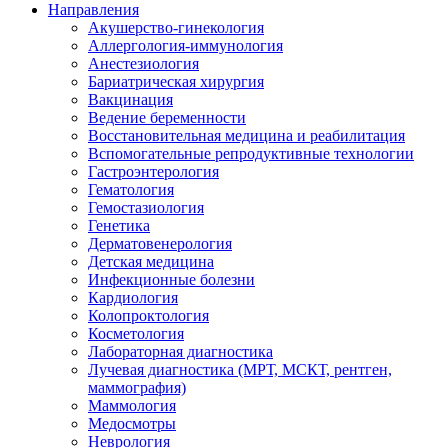
Направления
Акушерство-гинекология
Аллергология-иммунология
Анестезиология
Бариатрическая хирургия
Вакцинация
Ведение беременности
Восстановительная медицина и реабилитация
Вспомогательные репродуктивные технологии
Гастроэнтерология
Гематология
Гемостазиология
Генетика
Дерматовенерология
Детская медицина
Инфекционные болезни
Кардиология
Колопроктология
Косметология
Лабораторная диагностика
Лучевая диагностика (МРТ, МСКТ, рентген,
маммография)
Маммология
Медосмотры
Неврология