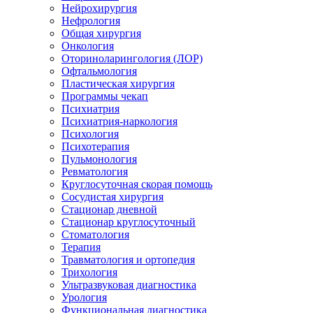
Нейрохирургия
Нефрология
Общая хирургия
Онкология
Оториноларингология (ЛОР)
Офтальмология
Пластическая хирургия
Программы чекап
Психиатрия
Психиатрия-наркология
Психология
Психотерапия
Пульмонология
Ревматология
Круглосуточная скорая помощь
Сосудистая хирургия
Стационар дневной
Стационар круглосуточный
Стоматология
Терапия
Травматология и ортопедия
Трихология
Ультразвуковая диагностика
Урология
Функциональная диагностика