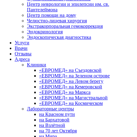
Центр неврологии и эпилепсии им. св.
Пантелеймона
Центр помощи на дому
Челюстно-лицевая хирургия
Экстракорпоральная гемокоррекция
Эндокринология
Эндоскопическая диагностика
Услуги
Врачи
Отзывы
Адреса
Клиники
«ЕВРОМЕД» на Съездовской
«ЕВРОМЕД» на Зеленом острове
«ЕВРОМЕД» на Левом берегу
«ЕВРОМЕД» на Кемеровской
«ЕВРОМЕД» на Маркса
«ЕВРОМЕД» на Магистральной
«ЕВРОМЕД» на Космическом
Лабораторные центры
на Красном пути
на Бархатовой
на Взлётной
на 70 лет Октября
на Мира