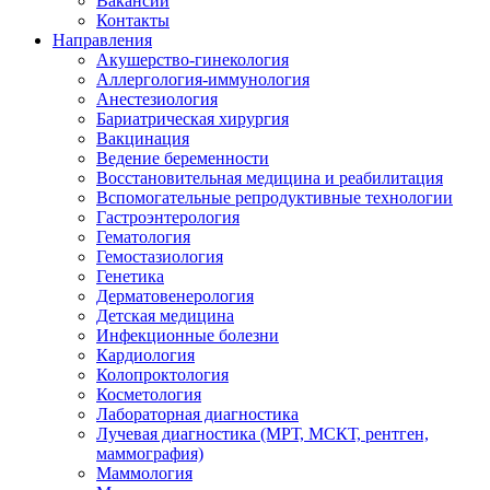
Вакансии
Контакты
Направления
Акушерство-гинекология
Аллергология-иммунология
Анестезиология
Бариатрическая хирургия
Вакцинация
Ведение беременности
Восстановительная медицина и реабилитация
Вспомогательные репродуктивные технологии
Гастроэнтерология
Гематология
Гемостазиология
Генетика
Дерматовенерология
Детская медицина
Инфекционные болезни
Кардиология
Колопроктология
Косметология
Лабораторная диагностика
Лучевая диагностика (МРТ, МСКТ, рентген,
маммография)
Маммология