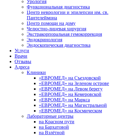
Урология
Функциональная диагностика
Центр неврологии и эпилепсии им. св.
Пантелеймона
Центр помощи на дому
Челюстно-лицевая хирургия
Экстракорпоральная гемокоррекция
Эндокринология
Эндоскопическая диагностика
Услуги
Врачи
Отзывы
Адреса
Клиники
«ЕВРОМЕД» на Съездовской
«ЕВРОМЕД» на Зеленом острове
«ЕВРОМЕД» на Левом берегу
«ЕВРОМЕД» на Кемеровской
«ЕВРОМЕД» на Маркса
«ЕВРОМЕД» на Магистральной
«ЕВРОМЕД» на Космическом
Лабораторные центры
на Красном пути
на Бархатовой
на Взлётной