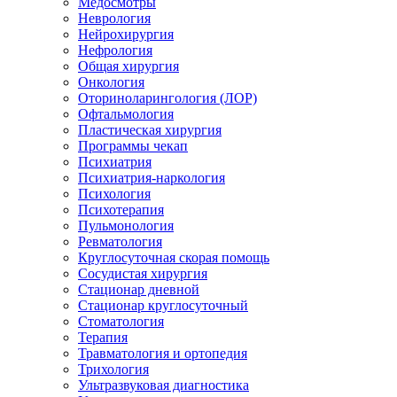
Медосмотры
Неврология
Нейрохирургия
Нефрология
Общая хирургия
Онкология
Оториноларингология (ЛОР)
Офтальмология
Пластическая хирургия
Программы чекап
Психиатрия
Психиатрия-наркология
Психология
Психотерапия
Пульмонология
Ревматология
Круглосуточная скорая помощь
Сосудистая хирургия
Стационар дневной
Стационар круглосуточный
Стоматология
Терапия
Травматология и ортопедия
Трихология
Ультразвуковая диагностика