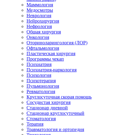
Маммология
Медосмотры
Неврология
Нейрохирургия
Нефрология
Общая хирургия
Онкология
Оториноларингология (ЛОР)
Офтальмология
Пластическая хирургия
Программы чекап
Психиатрия
Психиатрия-наркология
Психология
Психотерапия
Пульмонология
Ревматология
Круглосуточная скорая помощь
Сосудистая хирургия
Стационар дневной
Стационар круглосуточный
Стоматология
Терапия
Травматология и ортопедия
Трихология