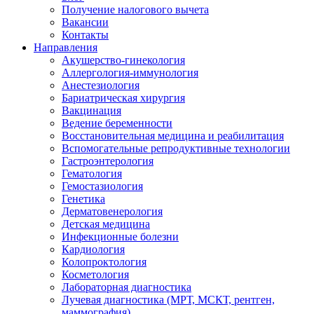
Получение налогового вычета
Вакансии
Контакты
Направления
Акушерство-гинекология
Аллергология-иммунология
Анестезиология
Бариатрическая хирургия
Вакцинация
Ведение беременности
Восстановительная медицина и реабилитация
Вспомогательные репродуктивные технологии
Гастроэнтерология
Гематология
Гемостазиология
Генетика
Дерматовенерология
Детская медицина
Инфекционные болезни
Кардиология
Колопроктология
Косметология
Лабораторная диагностика
Лучевая диагностика (МРТ, МСКТ, рентген,
маммография)