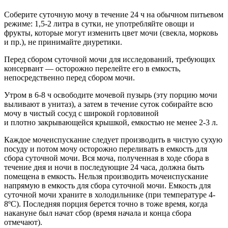
Соберите суточную мочу в течение 24 ч на обычном питьевом
режиме: 1,5-2 литра в сутки, не употребляйте овощи и
фрукты, которые могут изменить цвет мочи (свекла, морковь
и пр.), не принимайте диуретики.
Перед сбором суточной мочи для исследований, требующих
консервант — осторожно перелейте его в емкость,
непосредственно перед сбором мочи.
Утром в 6-8 ч освободите мочевой пузырь (эту порцию мочи
выливают в унитаз), а затем в течение суток собирайте всю
мочу в чистый сосуд с широкой горловиной
и плотно закрывающейся крышкой, емкостью не менее 2-3 л.
Каждое мочеиспускание следует производить в чистую сухую
посуду и потом мочу осторожно переливать в емкость для
сбора суточной мочи. Вся моча, полученная в ходе сбора в
течение дня и ночи в последующие 24 часа, должна быть
помещена в емкость. Нельзя производить мочеиспускание
напрямую в емкость для сбора суточной мочи. Емкость для
суточной мочи храните в холодильнике (при температуре 4-
8ºС). Последняя порция берется точно в тоже время, когда
накануне был начат сбор (время начала и конца сбора
отмечают).