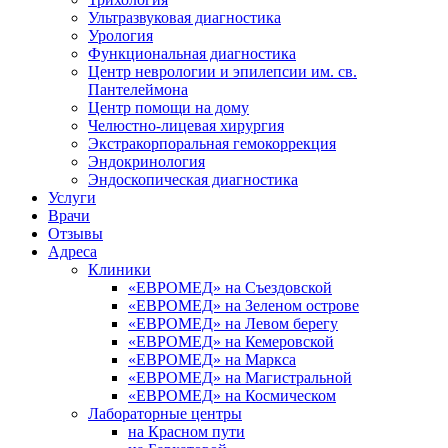
Ультразвуковая диагностика
Урология
Функциональная диагностика
Центр неврологии и эпилепсии им. св.
Пантелеймона
Центр помощи на дому
Челюстно-лицевая хирургия
Экстракорпоральная гемокоррекция
Эндокринология
Эндоскопическая диагностика
Услуги
Врачи
Отзывы
Адреса
Клиники
«ЕВРОМЕД» на Съездовской
«ЕВРОМЕД» на Зеленом острове
«ЕВРОМЕД» на Левом берегу
«ЕВРОМЕД» на Кемеровской
«ЕВРОМЕД» на Маркса
«ЕВРОМЕД» на Магистральной
«ЕВРОМЕД» на Космическом
Лабораторные центры
на Красном пути