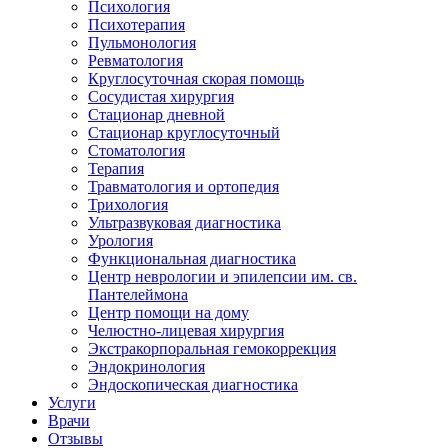
Психология
Психотерапия
Пульмонология
Ревматология
Круглосуточная скорая помощь
Сосудистая хирургия
Стационар дневной
Стационар круглосуточный
Стоматология
Терапия
Травматология и ортопедия
Трихология
Ультразвуковая диагностика
Урология
Функциональная диагностика
Центр неврологии и эпилепсии им. св.
Пантелеймона
Центр помощи на дому
Челюстно-лицевая хирургия
Экстракорпоральная гемокоррекция
Эндокринология
Эндоскопическая диагностика
Услуги
Врачи
Отзывы