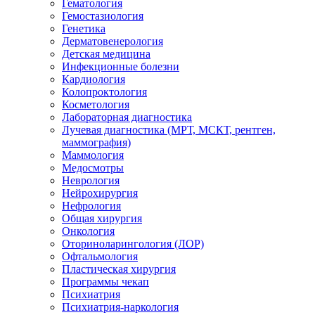
Гематология
Гемостазиология
Генетика
Дерматовенерология
Детская медицина
Инфекционные болезни
Кардиология
Колопроктология
Косметология
Лабораторная диагностика
Лучевая диагностика (МРТ, МСКТ, рентген,
маммография)
Маммология
Медосмотры
Неврология
Нейрохирургия
Нефрология
Общая хирургия
Онкология
Оториноларингология (ЛОР)
Офтальмология
Пластическая хирургия
Программы чекап
Психиатрия
Психиатрия-наркология