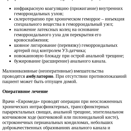
инфракрасную коагуляцию (прижигание) внутренних
геморроидальных узлов;
склеротерапию при хроническом геморрое – инъекция
специального вещества в геморроидальный узел;
наложение латексных колец на основание
геморроидального узла для перекрытия его
кровоснабжения;
шовное лигирование (перевязку) геморроидальных
артерий под контролем УЗ-датчика;
новокаиновую блокаду при острой анальной трещине;
бужирование (расширение) анального канала.
Малоинвазивные (неоперативные) вмешательства
проводятся
амбулаторно
. При отсутствии противопоказаний
пациент может быть отпущен домой.
Оперативное лечение
Врачи «Евромеда» проводят операции при неосложненных
хронических интрасфинктерных, транссфинктерных
параректальных свищах, анальной трещине, эпителиальном
копчиковом ходе (копчиковой или пилонидальной кисте),
остроконечных перианальных кондиломах, небольших
доброкачественных образованиях анального канала и