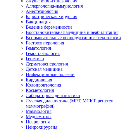
Акушерство-гинекология
Аллергология-иммунология
Анестезиология
Бариатрическая хирургия
Вакцинация
Ведение беременности
Восстановительная медицина и реабилитация
Вспомогательные репродуктивные технологии
Гастроэнтерология
Гематология
Гемостазиология
Генетика
Дерматовенерология
Детская медицина
Инфекционные болезни
Кардиология
Колопроктология
Косметология
Лабораторная диагностика
Лучевая диагностика (МРТ, МСКТ, рентген,
маммография)
Маммология
Медосмотры
Неврология
Нейрохирургия