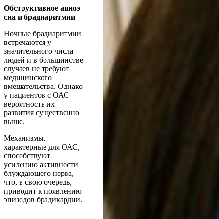
Обструктивное апноэ
сна и брадиаритмии
Ночные брадиаритмии
встречаются у
значительного числа
людей и в большинстве
случаев не требуют
медицинского
вмешательства. Однако
у пациентов с ОАС
вероятность их
развития существенно
выше.
Механизмы,
характерные для ОАС,
способствуют
усилению активности
блуждающего нерва,
что, в свою очередь,
приводит к появлению
эпизодов брадикардии.