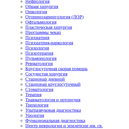
Нефрология
Общая хирургия
Онкология
Оториноларингология (ЛОР)
Офтальмология
Пластическая хирургия
Программы чекап
Психиатрия
Психиатрия-наркология
Психология
Психотерапия
Пульмонология
Ревматология
Круглосуточная скорая помощь
Сосудистая хирургия
Стационар дневной
Стационар круглосуточный
Стоматология
Терапия
Травматология и ортопедия
Трихология
Ультразвуковая диагностика
Урология
Функциональная диагностика
Центр неврологии и эпилепсии им. св.