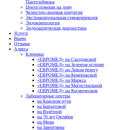
Пантелеймона
Центр помощи на дому
Челюстно-лицевая хирургия
Экстракорпоральная гемокоррекция
Эндокринология
Эндоскопическая диагностика
Услуги
Врачи
Отзывы
Адреса
Клиники
«ЕВРОМЕД» на Съездовской
«ЕВРОМЕД» на Зеленом острове
«ЕВРОМЕД» на Левом берегу
«ЕВРОМЕД» на Кемеровской
«ЕВРОМЕД» на Маркса
«ЕВРОМЕД» на Магистральной
«ЕВРОМЕД» на Космическом
Лабораторные центры
на Красном пути
на Бархатовой
на Взлётной
на 70 лет Октября
на Мира
на Завертяева