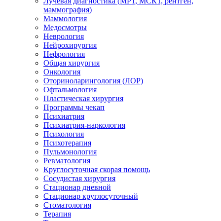
Лучевая диагностика (МРТ, МСКТ, рентген,
маммография)
Маммология
Медосмотры
Неврология
Нейрохирургия
Нефрология
Общая хирургия
Онкология
Оториноларингология (ЛОР)
Офтальмология
Пластическая хирургия
Программы чекап
Психиатрия
Психиатрия-наркология
Психология
Психотерапия
Пульмонология
Ревматология
Круглосуточная скорая помощь
Сосудистая хирургия
Стационар дневной
Стационар круглосуточный
Стоматология
Терапия