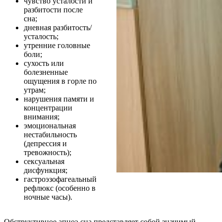
чувство усталости и
разбитости после
сна;
дневная разбитость/
усталость;
утренние головные
боли;
сухость или
болезненные
ощущения в горле по
утрам;
нарушения памяти и
концентрации
внимания;
эмоциональная
нестабильность
(депрессия и
тревожность);
сексуальная
дисфункция;
гастроэзофагеальный
рефлюкс (особенно в
ночные часы).
Обструктивное апноэ сна представляет собой значимый