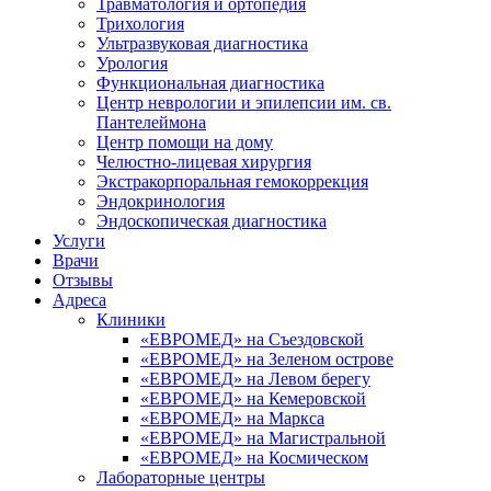
Травматология и ортопедия
Трихология
Ультразвуковая диагностика
Урология
Функциональная диагностика
Центр неврологии и эпилепсии им. св.
Пантелеймона
Центр помощи на дому
Челюстно-лицевая хирургия
Экстракорпоральная гемокоррекция
Эндокринология
Эндоскопическая диагностика
Услуги
Врачи
Отзывы
Адреса
Клиники
«ЕВРОМЕД» на Съездовской
«ЕВРОМЕД» на Зеленом острове
«ЕВРОМЕД» на Левом берегу
«ЕВРОМЕД» на Кемеровской
«ЕВРОМЕД» на Маркса
«ЕВРОМЕД» на Магистральной
«ЕВРОМЕД» на Космическом
Лабораторные центры