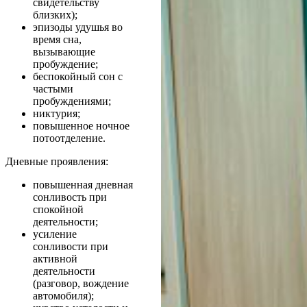
свидетельству
близких);
эпизоды удушья во
время сна,
вызывающие
пробуждение;
беспокойный сон с
частыми
пробуждениями;
никтурия;
повышенное ночное
потоотделение.
Дневные проявления:
повышенная дневная
сонливость при
спокойной
деятельности;
усиление
сонливости при
активной
деятельности
(разговор, вождение
автомобиля);