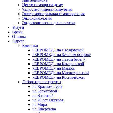
Пантелеймона
Центр помощи на дому
Челюстно-лицевая хирургия
Экстракорпоральная гемокоррекция
Эндокринология
Эндоскопическая диагностика
Услуги
Врачи
Отзывы
Адреса
Клиники
«ЕВРОМЕД» на Съездовской
«ЕВРОМЕД» на Зеленом острове
«ЕВРОМЕД» на Левом берегу
«ЕВРОМЕД» на Кемеровской
«ЕВРОМЕД» на Маркса
«ЕВРОМЕД» на Магистральной
«ЕВРОМЕД» на Космическом
Лабораторные центры
на Красном пути
на Бархатовой
на Взлётной
на 70 лет Октября
на Мира
на Завертяева