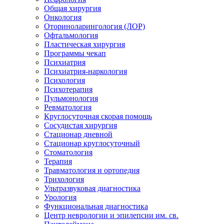
Общая хирургия
Онкология
Оториноларингология (ЛОР)
Офтальмология
Пластическая хирургия
Программы чекап
Психиатрия
Психиатрия-наркология
Психология
Психотерапия
Пульмонология
Ревматология
Круглосуточная скорая помощь
Сосудистая хирургия
Стационар дневной
Стационар круглосуточный
Стоматология
Терапия
Травматология и ортопедия
Трихология
Ультразвуковая диагностика
Урология
Функциональная диагностика
Центр неврологии и эпилепсии им. св.