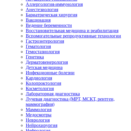
Аллергология-иммунология
Анестезиология
Бариатрическая хирургия
Вакцинация
Ведение беременности
Восстановительная медицина и реабилитация
Вспомогательные репродуктивные технологии
Гастроэнтерология
Гематология
Гемостазиология
Генетика
Дерматовенерология
Детская медицина
Инфекционные болезни
Кардиология
Колопроктология
Косметология
Лабораторная диагностика
Лучевая диагностика (МРТ, МСКТ, рентген,
маммография)
Маммология
Медосмотры
Неврология
Нейрохирургия
Нефрология