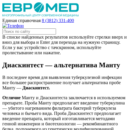
Единая справочная
8 (3812) 331-400
В списке найденных результатов используйте стрелки вверх и
вниз для выбора и Enter для перехода на нужную страницу.
Если у вас устройство с тачскрином, используйте
пролистывание или нажатие.
Диаскинтест — альтернатива Манту
В последнее время для выявления туберкулезной инфекции
все большее распространение получает альтернатива пробе
Манту —
Диаскинтест.
Отличие
Манту и Диаскинтеста заключается в используемом
препарате. Проба Манту предполагает введение туберкулина
— убитого нагреванием фильтрата бактерий туберкулеза
человека и бычьего вида. Проба Диаскинтест предполагает
введение препарата, который изготавливается методами
генной инженерии и биотехнологии — рекомбинантного
белка, получаемого из генетически модифицированной