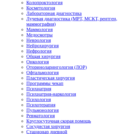
Колопроктология
Косметология
Лабораторная диагностика
Лучевая диагностика (МРТ, МСКТ, рентген,
маммография)
Маммология
Медосмотры
Неврология
Нейрохирургия
Нефрология
Общая хирургия
Онкология
Оториноларингология (ЛОР)
Офтальмология
Пластическая хирургия
Программы чекап
Психиатрия
Психиатрия-наркология
Психология
Психотерапия
Пульмонология
Ревматология
Круглосуточная скорая помощь
Сосудистая хирургия
Стационар дневной