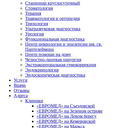
Стационар круглосуточный
Стоматология
Терапия
Травматология и ортопедия
Трихология
Ультразвуковая диагностика
Урология
Функциональная диагностика
Центр неврологии и эпилепсии им. св.
Пантелеймона
Центр помощи на дому
Челюстно-лицевая хирургия
Экстракорпоральная гемокоррекция
Эндокринология
Эндоскопическая диагностика
Услуги
Врачи
Отзывы
Адреса
Клиники
«ЕВРОМЕД» на Съездовской
«ЕВРОМЕД» на Зеленом острове
«ЕВРОМЕД» на Левом берегу
«ЕВРОМЕД» на Кемеровской
«ЕВРОМЕД» на Маркса