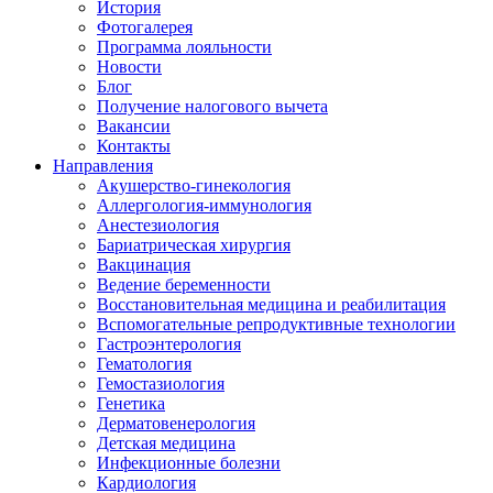
История
Фотогалерея
Программа лояльности
Новости
Блог
Получение налогового вычета
Вакансии
Контакты
Направления
Акушерство-гинекология
Аллергология-иммунология
Анестезиология
Бариатрическая хирургия
Вакцинация
Ведение беременности
Восстановительная медицина и реабилитация
Вспомогательные репродуктивные технологии
Гастроэнтерология
Гематология
Гемостазиология
Генетика
Дерматовенерология
Детская медицина
Инфекционные болезни
Кардиология