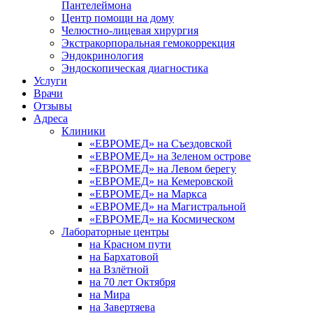
Пантелеймона
Центр помощи на дому
Челюстно-лицевая хирургия
Экстракорпоральная гемокоррекция
Эндокринология
Эндоскопическая диагностика
Услуги
Врачи
Отзывы
Адреса
Клиники
«ЕВРОМЕД» на Съездовской
«ЕВРОМЕД» на Зеленом острове
«ЕВРОМЕД» на Левом берегу
«ЕВРОМЕД» на Кемеровской
«ЕВРОМЕД» на Маркса
«ЕВРОМЕД» на Магистральной
«ЕВРОМЕД» на Космическом
Лабораторные центры
на Красном пути
на Бархатовой
на Взлётной
на 70 лет Октября
на Мира
на Завертяева