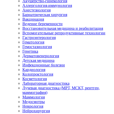
Акушерство-гинекология
Аллергология-иммунология
Анестезиология
Бариатрическая хирургия
Вакцинация
Ведение беременности
Восстановительная медицина и реабилитация
Вспомогательные репродуктивные технологии
Гастроэнтерология
Гематология
Гемостазиология
Генетика
Дерматовенерология
Детская медицина
Инфекционные болезни
Кардиология
Колопроктология
Косметология
Лабораторная диагностика
Лучевая диагностика (МРТ, МСКТ, рентген,
маммография)
Маммология
Медосмотры
Неврология
Нейрохирургия