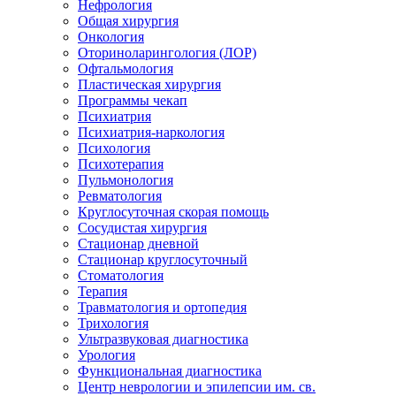
Нефрология
Общая хирургия
Онкология
Оториноларингология (ЛОР)
Офтальмология
Пластическая хирургия
Программы чекап
Психиатрия
Психиатрия-наркология
Психология
Психотерапия
Пульмонология
Ревматология
Круглосуточная скорая помощь
Сосудистая хирургия
Стационар дневной
Стационар круглосуточный
Стоматология
Терапия
Травматология и ортопедия
Трихология
Ультразвуковая диагностика
Урология
Функциональная диагностика
Центр неврологии и эпилепсии им. св.