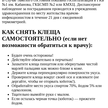
В случае тяжелого состояния показана госпитализация в ГКБ
№1 им. Кабанова, ГКБСМП №2 или КМХЦ. Диспансерное
наблюдение за пострадавшим проводится в учреждениях
здравоохранения по месту жительства врачом-
инфекционистом в течение 21 дня с ежедневной
термометрией.
КАК СНЯТЬ КЛЕЩА
САМОСТОЯТЕЛЬНО (если нет
возможности обратиться к врачу):
Будьте очень осторожны!
Действуйте обязательно в перчатках!
Захватите клеща пинцетом или обернутыми чистой
марлей пальцами как можно ближе к коже.
Держите клеща перпендикулярно поверхности укуса.
Проверните клеща вокруг своей оси и извлеките (не
дергайте, чтобы не оторвать хоботок!).
Обработайте место укуса спиртом 70%, йодом 5% или
одеколоном.
Тщательно вымойте руки с мылом.
Если осталась черная точка (хоботок) — прижгите
йодом.