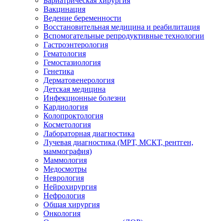
Бариатрическая хирургия
Вакцинация
Ведение беременности
Восстановительная медицина и реабилитация
Вспомогательные репродуктивные технологии
Гастроэнтерология
Гематология
Гемостазиология
Генетика
Дерматовенерология
Детская медицина
Инфекционные болезни
Кардиология
Колопроктология
Косметология
Лабораторная диагностика
Лучевая диагностика (МРТ, МСКТ, рентген,
маммография)
Маммология
Медосмотры
Неврология
Нейрохирургия
Нефрология
Общая хирургия
Онкология