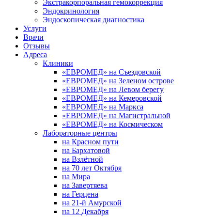
Экстракорпоральная гемокоррекция
Эндокринология
Эндоскопическая диагностика
Услуги
Врачи
Отзывы
Адреса
Клиники
«ЕВРОМЕД» на Съездовской
«ЕВРОМЕД» на Зеленом острове
«ЕВРОМЕД» на Левом берегу
«ЕВРОМЕД» на Кемеровской
«ЕВРОМЕД» на Маркса
«ЕВРОМЕД» на Магистральной
«ЕВРОМЕД» на Космическом
Лабораторные центры
на Красном пути
на Бархатовой
на Взлётной
на 70 лет Октября
на Мира
на Завертяева
на Герцена
на 21-й Амурской
на 12 Декабря