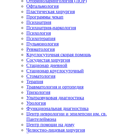
Оториноларингология (ЛОР)
Офтальмология
Пластическая хирургия
Программы чекап
Психиатрия
Психиатрия-наркология
Психология
Психотерапия
Пульмонология
Ревматология
Круглосуточная скорая помощь
Сосудистая хирургия
Стационар дневной
Стационар круглосуточный
Стоматология
Терапия
Травматология и ортопедия
Трихология
Ультразвуковая диагностика
Урология
Функциональная диагностика
Центр неврологии и эпилепсии им. св.
Пантелеймона
Центр помощи на дому
Челюстно-лицевая хирургия