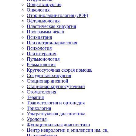
Общая хирургия
Онкология
Оториноларингология (ЛОР)
Офтальмология
Пластическая хирургия
Программы чекап
Психиатрия
Психиатрия-наркология
Психология
Психотерапия
Пульмонология
Ревматология
Круглосуточная скорая помощь
Сосудистая хирургия
Стационар дневной
Стационар круглосуточный
Стоматология
Терапия
Травматология и ортопедия
Трихология
Ультразвуковая диагностика
Урология
Функциональная диагностика
Центр неврологии и эпилепсии им. св.
Пантелеймона