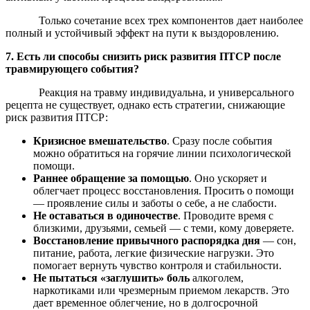
Только сочетание всех трех компонентов дает наиболее
полный и устойчивый эффект на пути к выздоровлению.
7. Есть ли способы снизить риск развития ПТСР после
травмирующего события?
Реакция на травму индивидуальна, и универсального
рецепта не существует, однако есть стратегии, снижающие
риск развития ПТСР:
Кризисное вмешательство
. Сразу после события
можно обратиться на горячие линии психологической
помощи.
Раннее обращение за помощью
. Оно ускоряет и
облегчает процесс восстановления. Просить о помощи
— проявление силы и заботы о себе, а не слабости.
Не оставаться в одиночестве
. Проводите время с
близкими, друзьями, семьей — с теми, кому доверяете.
Восстановление привычного распорядка дня
— сон,
питание, работа, легкие физические нагрузки. Это
помогает вернуть чувство контроля и стабильности.
Не пытаться «заглушить» боль
алкоголем,
наркотиками или чрезмерным приемом лекарств. Это
дает временное облегчение, но в долгосрочной