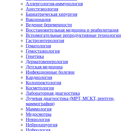
Аллергология-иммунология
Анестезиология
Бариатрическая хирургия
Вакцинация
Ведение беременности
Восстановительная медицина и реабилитация
Вспомогательные репродуктивные технологии
Гастроэнтерология
Гематология
Гемостазиология
Генетика
Дерматовенерология
Детская медицина
Инфекционные болезни
Кардиология
Колопроктология
Косметология
Лабораторная диагностика
Лучевая диагностика (МРТ, МСКТ, рентген,
маммография)
Маммология
Медосмотры
Неврология
Нейрохирургия
Нефрология