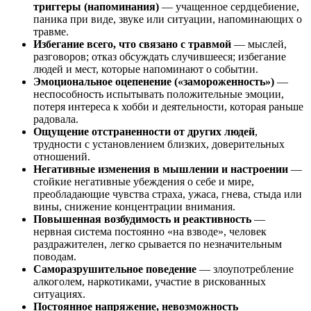
триггеры (напоминания)
— учащенное сердцебиение,
паника при виде, звуке или ситуации, напоминающих о
травме.
Избегание всего, что связано с травмой
— мыслей,
разговоров; отказ обсуждать случившееся; избегание
людей и мест, которые напоминают о событии.
Эмоциональное оцепенение («замороженность»)
—
неспособность испытывать положительные эмоции,
потеря интереса к хобби и деятельности, которая раньше
радовала.
Ощущение отстраненности от других людей
,
трудности с установлением близких, доверительных
отношений.
Негативные изменения в мышлении и настроении
—
стойкие негативные убеждения о себе и мире,
преобладающие чувства страха, ужаса, гнева, стыда или
вины, снижение концентрации внимания.
Повышенная возбудимость и реактивность
—
нервная система постоянно «на взводе», человек
раздражителен, легко срывается по незначительным
поводам.
Саморазрушительное поведение
— злоупотребление
алкоголем, наркотиками, участие в рискованных
ситуациях.
Постоянное напряжение, невозможность