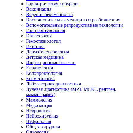
Бариатрическая хирургия
Вакцинация
Ведение беременности
Восстановительная медицина и реабилитация
Вспомогательные репродуктивные технологии
Гастроэнтерология
Гематология
Гемостазиология
Генетика
Дерматовенерология
Детская медицина
Инфекционные болезни
Кардиология
Колопроктология
Косметология
Лабораторная диагностика
Лучевая диагностика (МРТ, МСКТ, рентген,
маммография)
Маммология
Медосмотры
Неврология
Нейрохирургия
Нефрология
Общая хирургия
Онкология