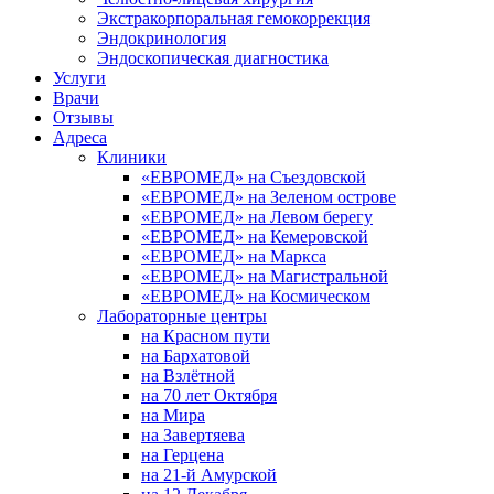
Экстракорпоральная гемокоррекция
Эндокринология
Эндоскопическая диагностика
Услуги
Врачи
Отзывы
Адреса
Клиники
«ЕВРОМЕД» на Съездовской
«ЕВРОМЕД» на Зеленом острове
«ЕВРОМЕД» на Левом берегу
«ЕВРОМЕД» на Кемеровской
«ЕВРОМЕД» на Маркса
«ЕВРОМЕД» на Магистральной
«ЕВРОМЕД» на Космическом
Лабораторные центры
на Красном пути
на Бархатовой
на Взлётной
на 70 лет Октября
на Мира
на Завертяева
на Герцена
на 21-й Амурской