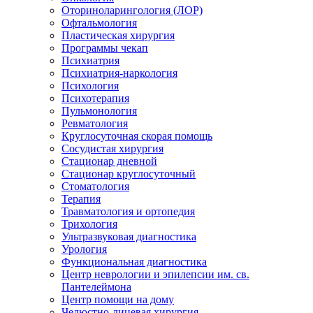
Оториноларингология (ЛОР)
Офтальмология
Пластическая хирургия
Программы чекап
Психиатрия
Психиатрия-наркология
Психология
Психотерапия
Пульмонология
Ревматология
Круглосуточная скорая помощь
Сосудистая хирургия
Стационар дневной
Стационар круглосуточный
Стоматология
Терапия
Травматология и ортопедия
Трихология
Ультразвуковая диагностика
Урология
Функциональная диагностика
Центр неврологии и эпилепсии им. св.
Пантелеймона
Центр помощи на дому
Челюстно-лицевая хирургия