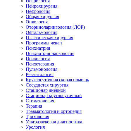
Неврология
Нейрохирургия
Нефрология
Общая хирургия
Онкология
Оториноларингология (ЛОР)
Офтальмология
Пластическая хирургия
Программы чекап
Психиатрия
Психиатрия-наркология
Психология
Психотерапия
Пульмонология
Ревматология
Круглосуточная скорая помощь
Сосудистая хирургия
Стационар дневной
Стационар круглосуточный
Стоматология
Терапия
Травматология и ортопедия
Трихология
Ультразвуковая диагностика
Урология