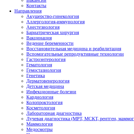
Вакансии
Контакты
Направления
Акушерство-гинекология
Аллергология-иммунология
Анестезиология
Бариатрическая хирургия
Вакцинация
Ведение беременности
Восстановительная медицина и реабилитация
Вспомогательные репродуктивные технологии
Гастроэнтерология
Гематология
Гемостазиология
Генетика
Дерматовенерология
Детская медицина
Инфекционные болезни
Кардиология
Колопроктология
Косметология
Лабораторная диагностика
Лучевая диагностика (МРТ, МСКТ, рентген, маммо
Маммология
Медосмотры