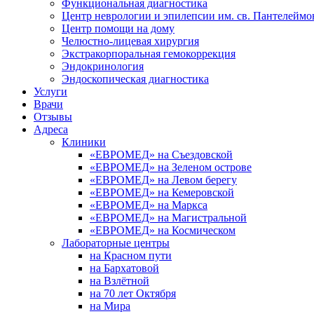
Функциональная диагностика
Центр неврологии и эпилепсии им. св. Пантелеймо
Центр помощи на дому
Челюстно-лицевая хирургия
Экстракорпоральная гемокоррекция
Эндокринология
Эндоскопическая диагностика
Услуги
Врачи
Отзывы
Адреса
Клиники
«ЕВРОМЕД» на Съездовской
«ЕВРОМЕД» на Зеленом острове
«ЕВРОМЕД» на Левом берегу
«ЕВРОМЕД» на Кемеровской
«ЕВРОМЕД» на Маркса
«ЕВРОМЕД» на Магистральной
«ЕВРОМЕД» на Космическом
Лабораторные центры
на Красном пути
на Бархатовой
на Взлётной
на 70 лет Октября
на Мира