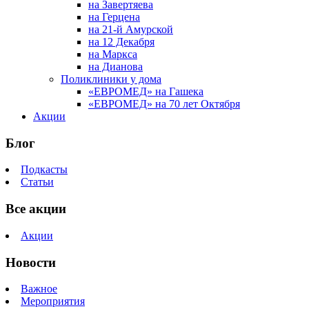
на Завертяева
на Герцена
на 21-й Амурской
на 12 Декабря
на Маркса
на Дианова
Поликлиники у дома
«ЕВРОМЕД» на Гашека
«ЕВРОМЕД» на 70 лет Октября
Акции
Блог
Подкасты
Статьи
Все акции
Акции
Новости
Важное
Мероприятия