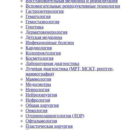
Восстановительная медицина и реабилитация
Вспомогательные репродуктивные технологии
Гастроэнтерология
Гематология
Гемостазиология
Генетика
Дерматовенерология
Детская медицина
Инфекционные болезни
Кардиология
Колопроктология
Косметология
Лабораторная диагностика
Лучевая диагностика (МРТ, МСКТ, рентген,
маммография)
Маммология
Медосмотры
Неврология
Нейрохирургия
Нефрология
Общая хирургия
Онкология
Оториноларингология (ЛОР)
Офтальмология
Пластическая хирургия