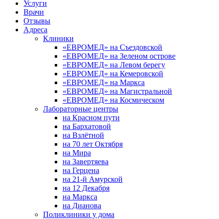
Услуги
Врачи
Отзывы
Адреса
Клиники
«ЕВРОМЕД» на Съездовской
«ЕВРОМЕД» на Зеленом острове
«ЕВРОМЕД» на Левом берегу
«ЕВРОМЕД» на Кемеровской
«ЕВРОМЕД» на Маркса
«ЕВРОМЕД» на Магистральной
«ЕВРОМЕД» на Космическом
Лабораторные центры
на Красном пути
на Бархатовой
на Взлётной
на 70 лет Октября
на Мира
на Завертяева
на Герцена
на 21-й Амурской
на 12 Декабря
на Маркса
на Дианова
Поликлиники у дома