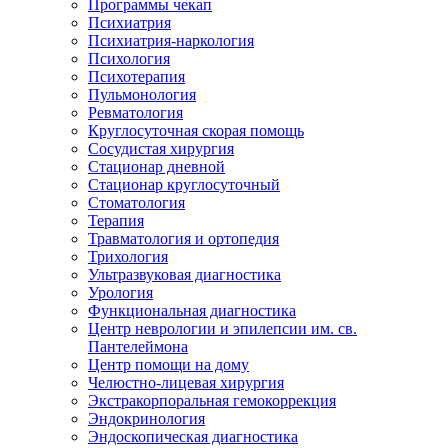
Программы чекап
Психиатрия
Психиатрия-наркология
Психология
Психотерапия
Пульмонология
Ревматология
Круглосуточная скорая помощь
Сосудистая хирургия
Стационар дневной
Стационар круглосуточный
Стоматология
Терапия
Травматология и ортопедия
Трихология
Ультразвуковая диагностика
Урология
Функциональная диагностика
Центр неврологии и эпилепсии им. св.
Пантелеймона
Центр помощи на дому
Челюстно-лицевая хирургия
Экстракорпоральная гемокоррекция
Эндокринология
Эндоскопическая диагностика