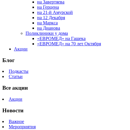
на Завертяева
на Герцена
на 21-й Амурской
на 12 Декабря
на Маркса
на Дианова
Поликлиники у дома
«ЕВРОМЕД» на Гашека
«ЕВРОМЕД» на 70 лет Октября
Акции
Блог
Подкасты
Статьи
Все акции
Акции
Новости
Важное
Мероприятия