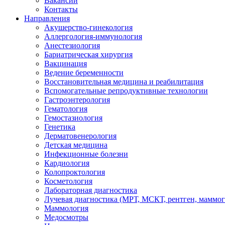
Вакансии
Контакты
Направления
Акушерство-гинекология
Аллергология-иммунология
Анестезиология
Бариатрическая хирургия
Вакцинация
Ведение беременности
Восстановительная медицина и реабилитация
Вспомогательные репродуктивные технологии
Гастроэнтерология
Гематология
Гемостазиология
Генетика
Дерматовенерология
Детская медицина
Инфекционные болезни
Кардиология
Колопроктология
Косметология
Лабораторная диагностика
Лучевая диагностика (МРТ, МСКТ, рентген, маммо
Маммология
Медосмотры