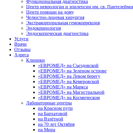
Функциональная диагностика
Центр неврологии и эпилепсии им. св. Пантелеймо
Центр помощи на дому
Челюстно-лицевая хирургия
Экстракорпоральная гемокоррекция
Эндокринология
Эндоскопическая диагностика
Услуги
Врачи
Отзывы
Адреса
Клиники
«ЕВРОМЕД» на Съездовской
«ЕВРОМЕД» на Зеленом острове
«ЕВРОМЕД» на Левом берегу
«ЕВРОМЕД» на Кемеровской
«ЕВРОМЕД» на Маркса
«ЕВРОМЕД» на Магистральной
«ЕВРОМЕД» на Космическом
Лабораторные центры
на Красном пути
на Бархатовой
на Взлётной
на 70 лет Октября
на Мира