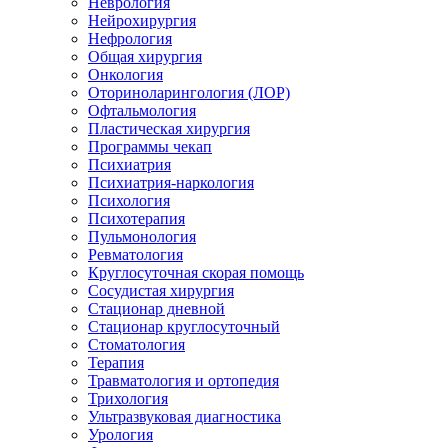
Неврология
Нейрохирургия
Нефрология
Общая хирургия
Онкология
Оториноларингология (ЛОР)
Офтальмология
Пластическая хирургия
Программы чекап
Психиатрия
Психиатрия-наркология
Психология
Психотерапия
Пульмонология
Ревматология
Круглосуточная скорая помощь
Сосудистая хирургия
Стационар дневной
Стационар круглосуточный
Стоматология
Терапия
Травматология и ортопедия
Трихология
Ультразвуковая диагностика
Урология