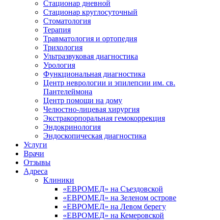
Стационар дневной
Стационар круглосуточный
Стоматология
Терапия
Травматология и ортопедия
Трихология
Ультразвуковая диагностика
Урология
Функциональная диагностика
Центр неврологии и эпилепсии им. св.
Пантелеймона
Центр помощи на дому
Челюстно-лицевая хирургия
Экстракорпоральная гемокоррекция
Эндокринология
Эндоскопическая диагностика
Услуги
Врачи
Отзывы
Адреса
Клиники
«ЕВРОМЕД» на Съездовской
«ЕВРОМЕД» на Зеленом острове
«ЕВРОМЕД» на Левом берегу
«ЕВРОМЕД» на Кемеровской